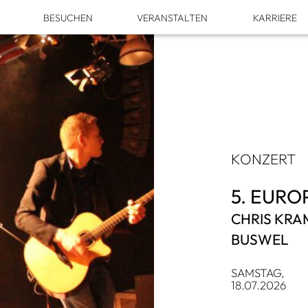
M
BESU­CHEN
VER­AN­STAL­TEN
KAR­RIERE
KON­ZERT
5. EUROP
CHRIS KRA­
BUS­WEL
SAMS­TAG,
18.07.2026