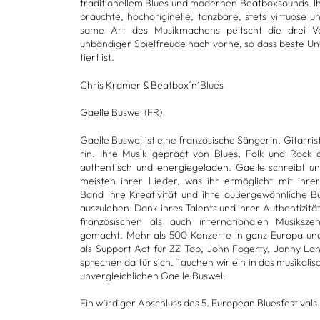
tra­di­tio­nel­lem Blues und moder­nen Beat­box­sounds. I
brauchte, hoch­ori­gi­nelle, tanz­bare, stets vir­tuose 
same Art des Musik­ma­chens peitscht die drei Voll­
unbän­di­ger Spiel­freude nach vorne, so dass beste Un
tiert ist.
Chris Kra­mer & Beat­box´n´Blues
Gaelle Bus­wel (FR)
Gaelle Bus­wel ist eine fran­zö­si­sche Sän­ge­rin, Gitar­ris
rin. Ihre Musik geprägt von Blues, Folk und Rock 
authen­tisch und ener­gie­ge­la­den. Gaelle schreibt u
meis­ten ihrer Lie­der, was ihr ermög­licht mit ihrer
Band ihre Krea­ti­vi­tät und ihre außer­ge­wöhn­li­che B
aus­zu­le­ben. Dank ihres Talents und ihrer Authen­ti­zi­tä
fran­zö­si­schen als auch inter­na­tio­na­len Musik
gemacht. Mehr als 500 Kon­zerte in ganz Europa und
als Sup­port Act für ZZ Top, John Fogerty, Jonny L
spre­chen da für sich. Tau­chen wir ein in das musi­ka­li­
unver­gleich­li­chen Gaelle Bus­wel.
Ein wür­di­ger Abschluss des 5. European Blues­fes­ti­vals.