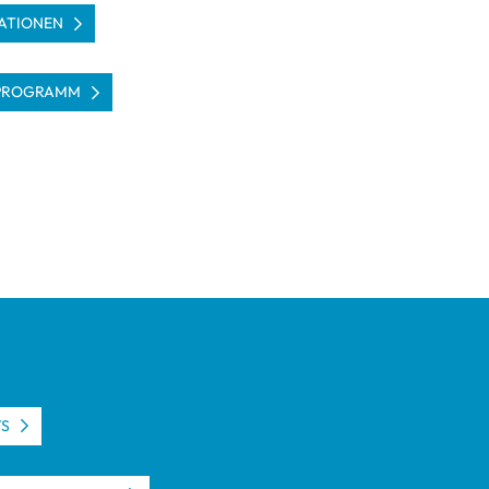
­TIO­NEN
PRO­GRAMM
TS