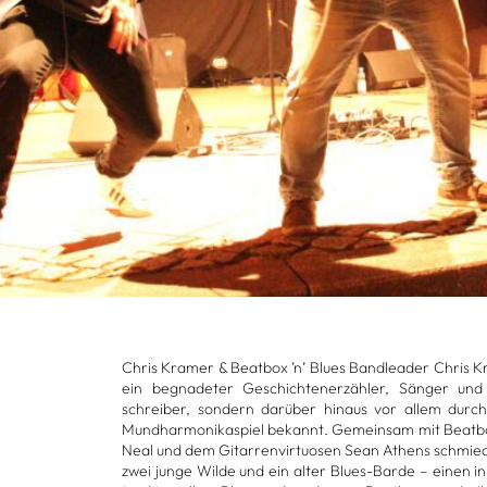
Chris Kra­mer & Beat­box ’n’ Blues Band­lea­der Chris Kr
ein begna­de­ter Geschich­ten­er­zäh­ler, Sän­ger un
schrei­ber, son­dern dar­über hin­aus vor allem durch 
Mund­har­mo­ni­ka­spiel bekannt. Gemein­sam mit Beat­b
Neal und dem Gitar­ren­vir­tuo­sen Sean Athens schmie­d
zwei junge Wilde und ein alter Blues-Barde – einen inn