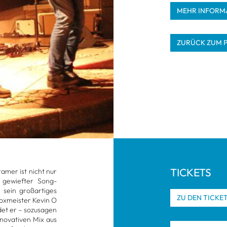
MEHR INFOR­MA
ZURÜCK ZUM 
TICKETS
a­mer ist nicht nur
d gewief­ter Song­
sein groß­ar­ti­ges
ZU DEN TICKE
ox­meis­ter Kevin O
et er – sozu­sa­gen
o­va­ti­ven Mix aus