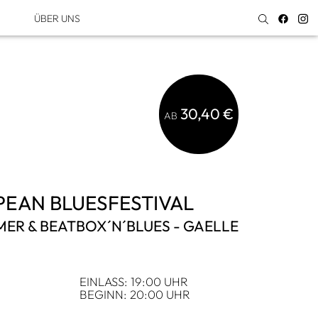
ÜBER UNS
30,40 €
AB
EAN BLUES­FES­TI­VAL
MER & BEAT­BOX´N´BLUES - GAELLE
EIN­LASS: 19:00 UHR
BEGINN: 20:00 UHR