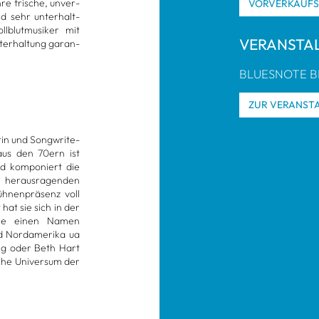
hre fri­sche, unver­
VOR­VER­KAUF
und sehr unter­halt­
blut­mu­si­ker mit
VER­AN­STA
ter­hal­tung garan­
BLUES­NOTE BLU
ZUR VER­AN­STA
­tin und Song­wri­te­
aus den 70ern ist
nd kom­po­niert die
 her­aus­ra­gen­den
üh­nen­prä­senz voll
t hat sie sich in der
­szene einen Namen
 Nord­ame­rika ua
ang oder Beth Hart
sche Uni­ver­sum der