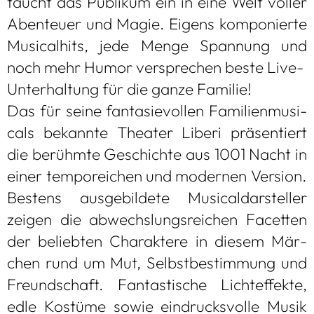
taucht das Publi­kum ein in eine Welt vol­ler
Aben­teuer und Magie. Eigens kom­po­nierte
Musi­cal­hits, jede Menge Span­nung und
noch mehr Humor ver­spre­chen beste Live-
Unter­hal­tung für die ganze Fami­lie!
Das für seine fan­ta­sie­vol­len Fami­li­en­mu­si­
cals bekannte Thea­ter Liberi prä­sen­tiert
die berühmte Geschichte aus 1001 Nacht in
einer tem­po­rei­chen und moder­nen Ver­sion.
Bes­tens aus­ge­bil­dete Musi­cal­dar­stel­ler
zei­gen die abwechs­lungs­rei­chen Facet­ten
der belieb­ten Cha­rak­tere in die­sem Mär­
chen rund um Mut, Selbst­be­stim­mung und
Freund­schaft. Fan­tas­ti­sche Licht­ef­fekte,
edle Kos­tüme sowie ein­drucks­volle Musik