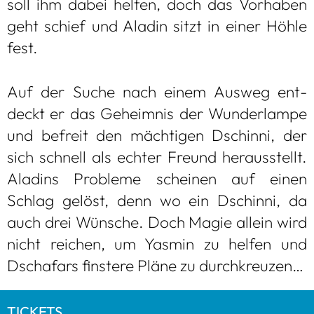
soll ihm dabei hel­fen, doch das Vor­ha­ben
geht schief und Ala­din sitzt in einer Höhle
fest.
Auf der Suche nach einem Aus­weg ent­
deckt er das Geheim­nis der Wun­der­lampe
und befreit den mäch­ti­gen Dschinni, der
sich schnell als ech­ter Freund her­aus­stellt.
Ala­dins Pro­bleme schei­nen auf einen
Schlag gelöst, denn wo ein Dschinni, da
auch drei Wün­sche. Doch Magie allein wird
nicht rei­chen, um Yas­min zu hel­fen und
Dschafars fins­tere Pläne zu durch­kreu­zen…
TICKETS