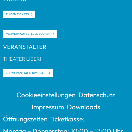
ZU DEN TICKETS
VOR­VER­KAUFS­STELLE SUCHEN
VER­AN­STAL­TER
THEA­TER LIBERI
ZUR VER­AN­STAL­TER­WEB­SITE
Coo­kie­ein­stel­lun­gen
Daten­schutz
Impres­sum
Down­loads
Öff­nungs­zei­ten Ticket­kasse:
Mon­tag – Don­ners­tag: 10:00 – 17:00 Uhr