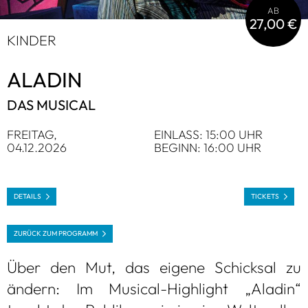
AB
27,00 €
KIN­DER
ALA­DIN
DAS MUSI­CAL
FREI­TAG,
EIN­LASS: 15:00 UHR
04.12.2026
BEGINN: 16:00 UHR
DETAILS
TICKETS
ZURÜCK ZUM PRO­GRAMM
Über den Mut, das eigene Schick­sal zu
ändern: Im Musi­cal-High­light „Ala­din“