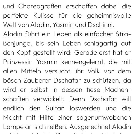
und Cho­reo­gra­fien erschaf­fen dabei die
per­fekte Kulisse für die geheim­nis­volle
Welt von Ala­din, Yas­min und Dschinni.
Ala­din führt ein Leben als ein­fa­cher Stra­
ßen­junge, bis sein Leben schlag­ar­tig auf
den Kopf gestellt wird: Gerade erst hat er
Prin­zes­sin Yas­min ken­nen­ge­lernt, die mit
allen Mit­teln ver­sucht, ihr Volk vor dem
bösen Zau­be­rer Dschafar zu schüt­zen, da
wird er selbst in des­sen fiese Machen­
schaf­ten ver­wi­ckelt. Denn Dschafar will
end­lich den Sul­tan los­wer­den und die
Macht mit Hilfe einer sagen­um­wo­be­nen
Lampe an sich rei­ßen. Aus­ge­rech­net Ala­din