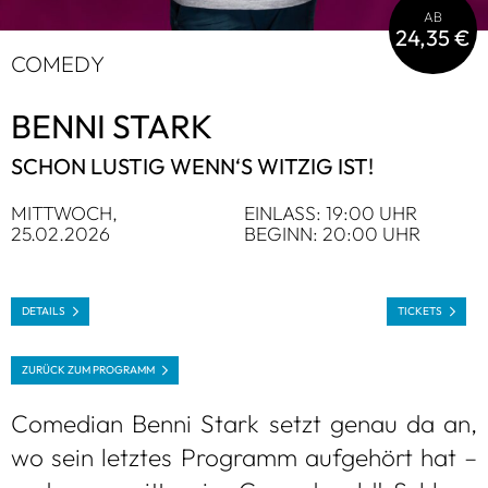
AB
24,35 €
COMEDY
BENNI STARK
SCHON LUS­TIG WENN‘S WIT­ZIG IST!
MITT­WOCH,
EIN­LASS: 19:00 UHR
25.02.2026
BEGINN: 20:00 UHR
DETAILS
TICKETS
ZURÜCK ZUM PRO­GRAMM
Come­dian Benni Stark setzt genau da an,
wo sein letz­tes Pro­gramm auf­ge­hört hat –