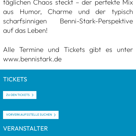
täg­li­chen Chaos steckt – der per­fekte Mix
aus Humor, Charme und der typisch
scharf­sin­ni­gen Benni-Stark-Per­spek­tive
auf das Leben!
Alle Ter­mine und Tickets gibt es unter
www.ben­ni­s­tark.de
TICKETS
ZU DEN TICKETS
VOR­VER­KAUFS­STELLE SUCHEN
VER­AN­STAL­TER