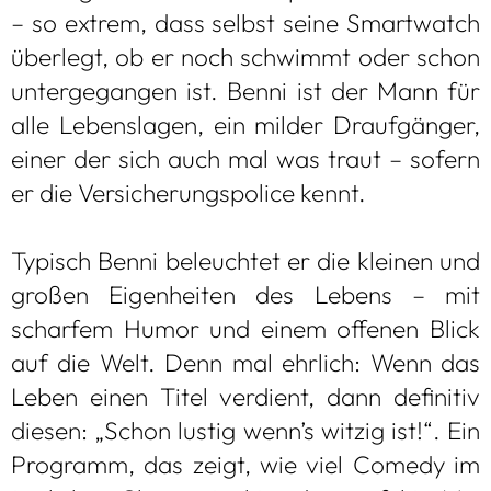
– so extrem, dass selbst seine Smart­watch
über­legt, ob er noch schwimmt oder schon
unter­ge­gan­gen ist. Benni ist der Mann für
alle Lebens­la­gen, ein mil­der Drauf­gän­ger,
einer der sich auch mal was traut – sofern
er die Ver­si­che­rungs­po­lice kennt.
Typisch Benni beleuch­tet er die klei­nen und
gro­ßen Eigen­hei­ten des Lebens – mit
schar­fem Humor und einem offe­nen Blick
auf die Welt. Denn mal ehr­lich: Wenn das
Leben einen Titel ver­dient, dann defi­ni­tiv
die­sen: „Schon lus­tig wenn’s wit­zig ist!“. Ein
Pro­gramm, das zeigt, wie viel Comedy im