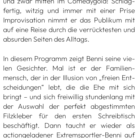
und zwar mit­ten im Come­dy­gold! Schlag­
fer­tig, wit­zig und immer mit einer Prise
Impro­vi­sa­tion nimmt er das Publi­kum mit
auf eine Reise durch die ver­rück­tes­ten und
absur­den Sei­ten des All­tags.
In die­sem Pro­gramm zeigt Benni seine vie­
len Gesich­ter. Mal ist er der Fami­li­en­
mensch, der in der Illu­sion von „freien Ent­
schei­dun­gen“ lebt, die die Ehe mit sich
bringt – und sich frei­wil­lig stun­den­lang mit
der Aus­wahl der per­fekt abge­stimm­ten
Filz­kle­ber für den ers­ten Schreib­tisch
beschäf­tigt. Dann taucht er wie­der als
acti­on­ge­la­de­ner Extrem­sport­ler-Benni auf