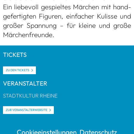
Ein lie­be­voll gespiel­tes Mär­chen mit hand­
ge­fer­tig­ten Figu­ren, ein­fa­cher Kulisse und
gro­ßer Span­nung – für kleine und große
Mär­chen­freunde.
TICKETS
ZU DEN TICKETS
VER­AN­STAL­TER
STADT­KUL­TUR RHEINE
ZUR VER­AN­STAL­TER­WEB­SITE
Coo­kie­ein­stel­lun­gen
Daten­schutz