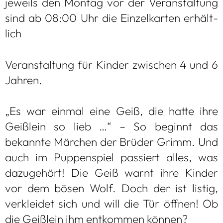
jeweils den Mon­tag vor der Ver­an­stal­tung
sind ab 08:00 Uhr die Ein­zel­kar­ten erhält­
lich
Ver­an­stal­tung für Kin­der zwi­schen 4 und 6
Jah­ren.
„Es war ein­mal eine Geiß, die hatte ihre
Geiß­lein so lieb …“ – So beginnt das
bekannte Mär­chen der Brü­der Grimm. Und
auch im Pup­pen­spiel pas­siert alles, was
dazu­ge­hört! Die Geiß warnt ihre Kin­der
vor dem bösen Wolf. Doch der ist lis­tig,
ver­klei­det sich und will die Tür öff­nen! Ob
die Geiß­lein ihm ent­kom­men kön­nen?