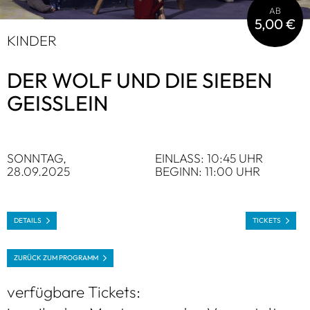
AB
5,00 €
KIN­DER
DER WOLF UND DIE SIE­BEN
GEISS­LEIN
SONN­TAG,
EIN­LASS: 10:45 UHR
28.09.2025
BEGINN: 11:00 UHR
DETAILS
TICKETS
ZURÜCK ZUM PRO­GRAMM
ver­füg­bare Tickets: