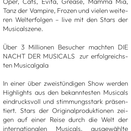
Oper, Cats, Evita, Gre­ase, Mamma Mia,
Tanz der Vam­pire, Fro­zen und vie­len wei­te­
ren Welt­erfol­gen – live mit den Stars der
Musi­cal­szene.
Über 3 Mil­lio­nen Besu­cher mach­ten DIE
NACHT DER MUSI­CALS zur erfolg­reichs­
ten Musi­cal­gala
In einer über zwei­stün­di­gen Show wer­den
High­lights aus den bekann­tes­ten Musi­cals
ein­drucks­voll und stim­mungs­stark prä­sen­
tiert. Stars der Ori­gi­nal­pro­duk­tio­nen zei­
gen auf einer Reise durch die Welt der
inter­na­tio­na­len Musi­cals, aus­ge­wählte