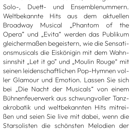
Solo-, Duett- und Ensem­ble­num­mern.
Welt­be­kannte Hits aus dem aktu­el­len
Broad­way Musi­cal „Phan­tom of the
Opera” und „Evita“ wer­den das Publi­kum
glei­cher­ma­ßen begeis­tern, wie die Sen­sa­ti­
ons­mu­si­cals die Eis­kö­ni­gin mit dem Wahn­
sinns­hit „Let it go” und „Moulin Rouge“ mit
sei­nen lei­den­schaft­li­chen Pop-Hym­nen vol­
ler Gla­mour und Emo­tion. Las­sen Sie sich
bei „Die Nacht der Musi­cals“ von einem
Büh­nen­feu­er­werk aus schwung­vol­ler Tanz­
akro­ba­tik und welt­be­kann­ten Hits mit­rei­
ßen und seien Sie live mit dabei, wenn die
Star­so­lis­ten die schöns­ten Melo­dien der