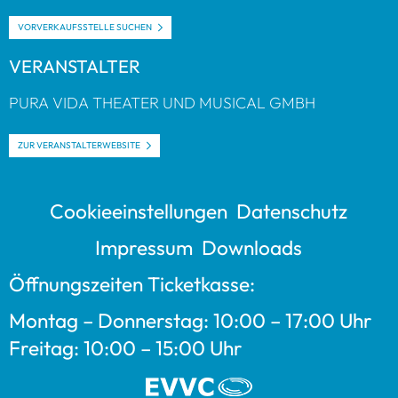
VOR­VER­KAUFS­STELLE SUCHEN
VER­AN­STAL­TER
PURA VIDA THEA­TER UND MUSI­CAL GMBH
ZUR VER­AN­STAL­TER­WEB­SITE
Coo­kie­ein­stel­lun­gen
Daten­schutz
Impres­sum
Down­loads
Öff­nungs­zei­ten Ticket­kasse:
Mon­tag – Don­ners­tag: 10:00 – 17:00 Uhr
Frei­tag: 10:00 – 15:00 Uhr