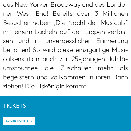
des New Yor­ker Broad­way und des Lon­do­
ner West End! Bereits über 3 Mil­lio­nen
Besu­cher haben „Die Nacht der Musi­cals”
mit einem Lächeln auf den Lip­pen ver­las­
sen und in unver­gess­li­cher Erin­ne­rung
behal­ten! So wird diese ein­zig­ar­tige Musi­
cal­sen­sa­tion auch zur 25-jäh­ri­gen Jubi­lä­
ums­tour­nee die Zuschauer mehr als
begeis­tern und voll­kom­men in ihren Bann
zie­hen! Die Eis­kö­ni­gin kommt!
TICKETS
ZU DEN TICKETS