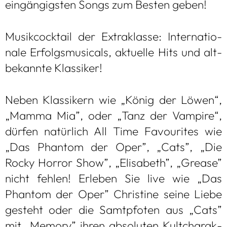
ein­gän­gigs­ten Songs zum Bes­ten geben!
Musik­cock­tail der Extra­klasse: Inter­na­tio­
nale Erfolgs­mu­si­cals, aktu­elle Hits und alt­
be­kannte Klas­si­ker!
Neben Klas­si­kern wie „König der Löwen“,
„Mamma Mia”, oder „Tanz der Vam­pire“,
dür­fen natür­lich All Time Favou­ri­tes wie
„Das Phan­tom der Oper”, „Cats”, „Die
Rocky Hor­ror Show”, „Eli­sa­beth”, „Gre­ase”
nicht feh­len! Erle­ben Sie live wie „Das
Phan­tom der Oper” Chris­tine seine Liebe
gesteht oder die Samt­pfo­ten aus „Cats”
mit „Memory” ihren abso­lu­ten Kult­cha­rak­