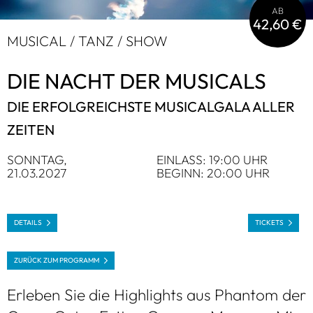
AB
42,60 €
MUSI­CAL / TANZ / SHOW
DIE NACHT DER MUSI­CALS
DIE ERFOLG­REICHSTE MUSI­CAL­GALA ALLER
ZEI­TEN
SONN­TAG,
EIN­LASS: 19:00 UHR
21.03.2027
BEGINN: 20:00 UHR
DETAILS
TICKETS
ZURÜCK ZUM PRO­GRAMM
Erle­ben Sie die High­lights aus Phan­tom der