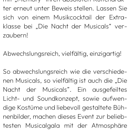
ter erneut unter Beweis stel­len. Las­sen Sie
sich von einem Musik­cock­tail der Extra­
klasse bei „Die Nacht der Musi­cals“ ver­
zau­bern!
Abwechs­lungs­reich, viel­fäl­tig, ein­zig­ar­tig!
So abwechs­lungs­reich wie die ver­schie­de­
nen Musi­cals, so viel­fäl­tig ist auch die „Die
Nacht der Musi­cals”. Ein aus­ge­feil­tes
Licht- und Sound­kon­zept, sowie auf­wen­
dige Kos­tüme und lie­be­voll gestal­tete Büh­
nen­bil­der, machen die­ses Event zur belieb­
tes­ten Musi­cal­gala mit der Atmo­sphäre