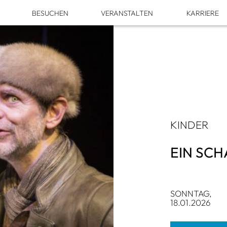
M
BESU­CHEN
VER­AN­STAL­TEN
KAR­RIERE
KIN­DER
EIN SCH
SONN­TAG,
18.01.2026