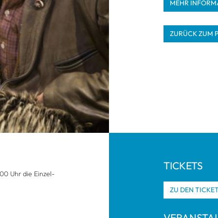
MEHR INFOR­MA
ZURÜCK ZUM 
TICKETS
00 Uhr die Ein­zel­
ZU DEN TICKE
VER­AN­STA