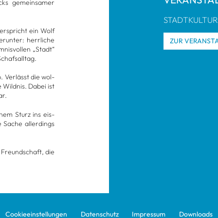
ecks gemein­sa­mer
STADT­KUL­TU
er­spricht ein Wolf
un­ter: herr­li­che
ZUR VER­AN­STA
is­vol­len „Stadt“
hafs­all­tag.
 Ver­lässt die wol­
 Wild­nis. Dabei ist
ar.
einem Sturz ins eis­
e Sache aller­dings
 Freund­schaft, die
Coo­kie­ein­stel­lun­gen
Daten­schutz
Impres­sum
Down­loads