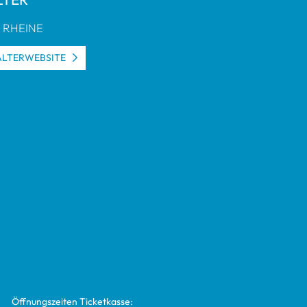
R RHEINE
L­TER­WEB­SITE
Öff­nungs­zei­ten Ticket­kasse: