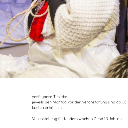
ver­füg­bare Tickets:
jeweils den Mon­tag vor der Ver­an­stal­tung sind ab 08:
kar­ten erhält­lich
Ver­an­stal­tung für Kin­der zwi­schen 7 und 10 Jah­ren.