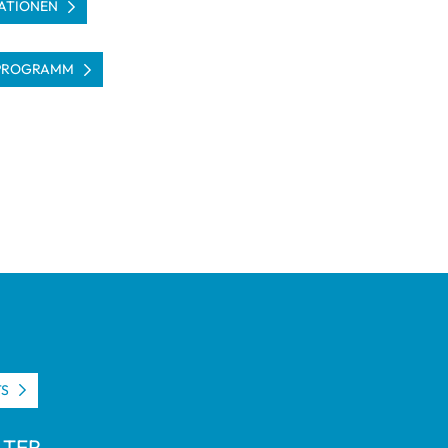
­TIO­NEN
PRO­GRAMM
TS
L­TER