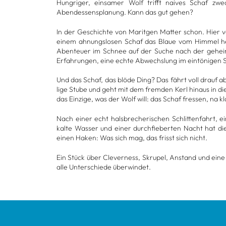
Hung­ri­ger, ein­sa­mer Wolf trifft nai­ves Schaf zw
Abend­essens­pla­nung. Kann das gut gehen?
In der Geschichte von Marit­gen Mat­ter schon. Hier v
einem ahnungs­lo­sen Schaf das Blaue vom Him­mel her­
Aben­teuer im Schnee auf der Suche nach der geheim­n
Erfah­run­gen, eine echte Abwechs­lung im ein­tö­ni­gen Sc
Und das Schaf, das blöde Ding? Das fährt voll drauf ab.
lige Stube und geht mit dem frem­den Kerl hin­aus in die
das Ein­zige, was der Wolf will: das Schaf fres­sen, na kl
Nach einer echt hals­bre­che­ri­schen Schlit­ten­fahrt, 
kalte Was­ser und einer durch­fie­ber­ten Nacht hat di
einen Haken: Was sich mag, das frisst sich nicht.
Ein Stück über Cle­ver­ness, Skru­pel, Anstand und eine
alle Unter­schiede über­win­det.