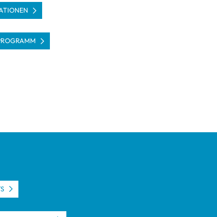
­TIO­NEN
PRO­GRAMM
TS