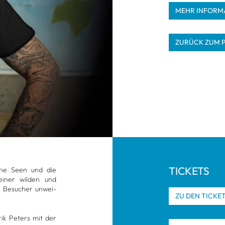
MEHR INFOR­MA
ZURÜCK ZUM 
TICKETS
­sche Seen und die
 einer wil­den und
n Besu­cher unwei­
ZU DEN TICKE
rik Peters mit der