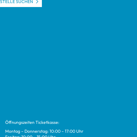
S­STELLE SUCHEN
Öff­nungs­zei­ten Ticket­kasse:
Mon­tag – Don­ners­tag: 10:00 – 17:00 Uhr