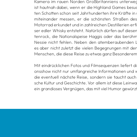
Kamera im rauen Nor­den Groß­bri­tan­ni­ens unter­w
ist haut­nah dabei, wenn er die High­land Games besuc
ten Schot­ten schon seit Jahr­hun­der­ten ihre Kräfte in ur
mit­ein­an­der mes­sen, er die schöns­ten Stra­ßen d
Motor­rad erkun­det und in zahl­rei­chen Destil­le­rien e
ser edler Whisky ent­steht. Natür­lich dür­fen auf die­s
ten­rock, die Natio­nal­speise Hag­gis oder das berüh
Nes­sie nicht feh­len. Neben den atem­be­rau­ben­den 
es aber nicht zuletzt die vie­len Begeg­nun­gen mit den 
Men­schen, die diese Reise zu etwas ganz Beson­de­r
Mit ein­drück­li­chen Fotos und Film­se­quen­zen lie­fert die
ons­show nicht nur umfang­rei­che Infor­ma­tio­nen und w
die even­tu­ell nächste Reise, son­dern sie taucht auch 
sche Kul­tur und Geschichte. Vor allem ist diese Lein­wa
ein gran­dio­ses Ver­gnü­gen, das mit viel Humor gewürzt 