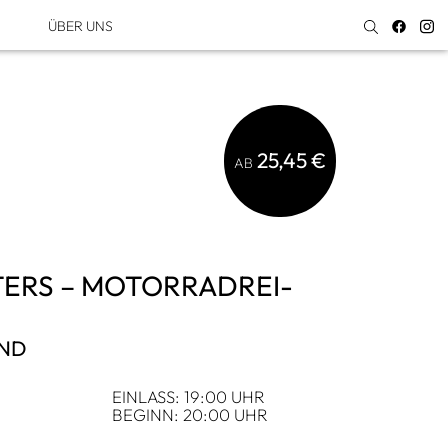
ÜBER UNS
25,45 €
AB
TERS – MOTOR­RAD­REI­
AND
,
EIN­LASS: 19:00 UHR
BEGINN: 20:00 UHR