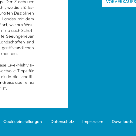
egs. Der Zuschauer
VOR­VER­KAUF
ht, wo die stärks­
alten Dis­zi­pli­nen
es Lan­des mit dem
rfährt, wie aus Was­
em Trip auch Schot­
mte See­unge­heuer
Land­schaf­ten sind
gast­freund­li­chen
em machen.
se Live-Mul­ti­vi­si­
ert­volle Tipps für
ein in die schot­ti­
nd­reise aber eins:
ist.
Coo­kie­ein­stel­lun­gen
Daten­schutz
Impres­sum
Down­loads