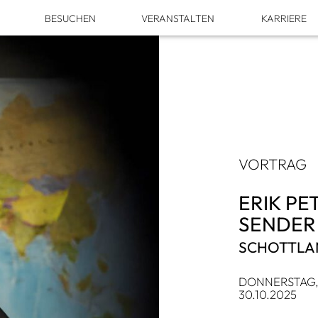
M
BESU­CHEN
VER­AN­STAL­TEN
KAR­RIERE
VOR­TRAG
ERIK PE
SEN­DER
SCHOTT­L
DON­NERS­TAG
30.10.2025