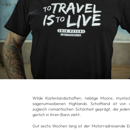
Wilde Küs­ten­land­schaf­ten, neb­lige Moore, mys­ti
sagen­um­wo­be­nen High­lands. Schott­land ist von
zugleich roman­ti­schen Schön­heit geprägt, die jede
ger­lich in ihren Bann zieht.
Gut sechs Wochen lang ist der Motor­rad­rei­sende E