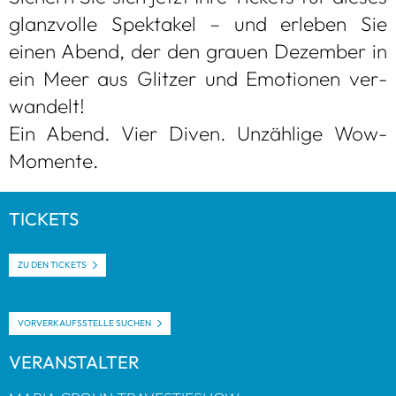
glanz­volle Spek­ta­kel – und erle­ben Sie
einen Abend, der den grauen Dezem­ber in
ein Meer aus Glit­zer und Emo­tio­nen ver­
wan­delt!
Ein Abend. Vier Diven. Unzäh­lige Wow-
Momente.
TICKETS
ZU DEN TICKETS
VOR­VER­KAUFS­STELLE SUCHEN
VER­AN­STAL­TER