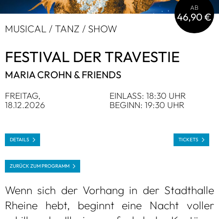
AB
46,90 €
MUSI­CAL / TANZ / SHOW
FES­TI­VAL DER TRA­VES­TIE
MARIA CROHN & FRI­ENDS
FREI­TAG,
EIN­LASS: 18:30 UHR
18.12.2026
BEGINN: 19:30 UHR
DETAILS
TICKETS
ZURÜCK ZUM PRO­GRAMM
Wenn sich der Vor­hang in der Stadt­halle
Rheine hebt, beginnt eine Nacht vol­ler