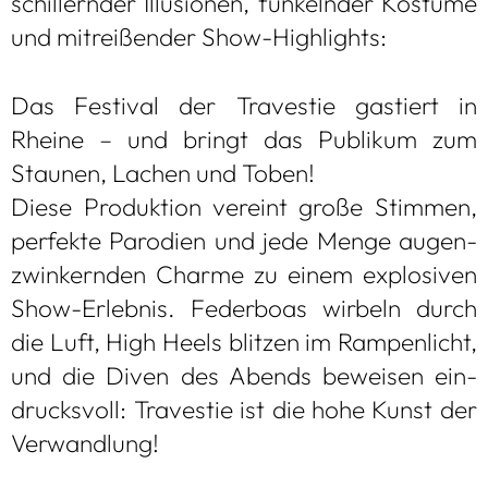
schil­lern­der Illu­sio­nen, fun­keln­der Kos­tüme
und mit­rei­ßen­der Show-High­lights:
Das Fes­ti­val der Tra­ves­tie gas­tiert in
Rheine – und bringt das Publi­kum zum
Stau­nen, Lachen und Toben!
Diese Pro­duk­tion ver­eint große Stim­men,
per­fekte Par­odien und jede Menge augen­
zwin­kern­den Charme zu einem explo­si­ven
Show-Erleb­nis. Feder­boas wir­beln durch
die Luft, High Heels blit­zen im Ram­pen­licht,
und die Diven des Abends bewei­sen ein­
drucks­voll: Tra­ves­tie ist die hohe Kunst der
Ver­wand­lung!