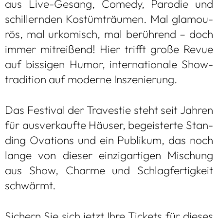
aus Live-Gesang, Comedy, Par­odie und
schil­lern­den Kos­tüm­träu­men. Mal gla­mou­
rös, mal urko­misch, mal berüh­rend – doch
immer mit­rei­ßend! Hier trifft große Revue
auf bis­si­gen Humor, inter­na­tio­nale Show­
tra­di­tion auf moderne Insze­nie­rung.
Das Fes­ti­val der Tra­ves­tie steht seit Jah­ren
für aus­ver­kaufte Häu­ser, begeis­terte Stan­
ding Ova­tions und ein Publi­kum, das noch
lange von die­ser ein­zig­ar­ti­gen Mischung
aus Show, Charme und Schlag­fer­tig­keit
schwärmt.
Sichern Sie sich jetzt Ihre Tickets für die­ses