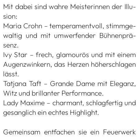
Mit dabei sind wahre Meis­te­rin­nen der Illu­
sion:
Maria Crohn – tem­pe­ra­ment­voll, stimm­ge­
wal­tig und mit umwer­fen­der Büh­nen­prä­
senz.
Ivy Star – frech, gla­mou­rös und mit einem
Augen­zwin­kern, das Her­zen höher­schla­gen
lässt.
Tat­jana Taft – Grande Dame mit Ele­ganz,
Witz und bril­lan­ter Per­for­mance.
Lady Maxime – char­mant, schlag­fer­tig und
gesang­lich ein ech­tes High­light.
Gemein­sam ent­fa­chen sie ein Feu­er­werk