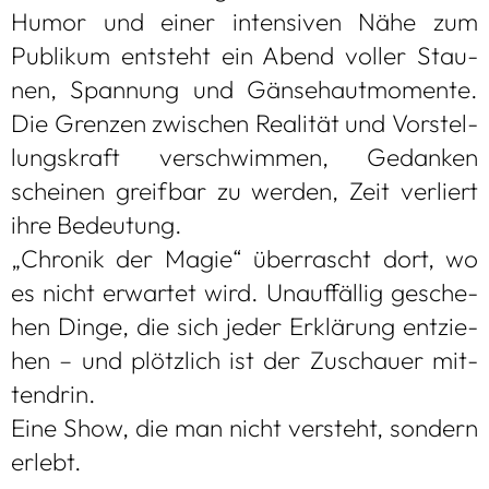
Humor und einer inten­si­ven Nähe zum
Publi­kum ent­steht ein Abend vol­ler Stau­
nen, Span­nung und Gän­se­haut­mo­mente.
Die Gren­zen zwi­schen Rea­li­tät und Vor­stel­
lungs­kraft ver­schwim­men, Gedan­ken
schei­nen greif­bar zu wer­den, Zeit ver­liert
ihre Bedeu­tung.
„Chro­nik der Magie“ über­rascht dort, wo
es nicht erwar­tet wird. Unauf­fäl­lig gesche­
hen Dinge, die sich jeder Erklä­rung ent­zie­
hen – und plötz­lich ist der Zuschauer mit­
ten­drin.
Eine Show, die man nicht ver­steht, son­dern
erlebt.