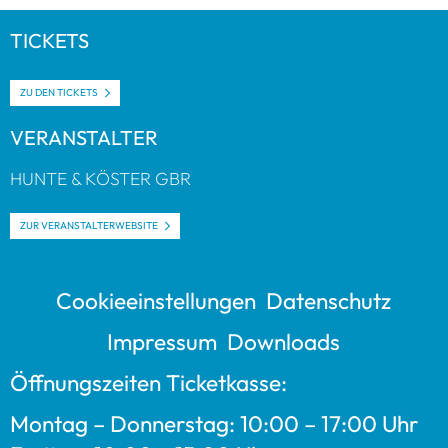
TICKETS
ZU DEN TICKETS
VER­AN­STAL­TER
HUNTE & KÖS­TER GBR
ZUR VER­AN­STAL­TER­WEB­SITE
Coo­kie­ein­stel­lun­gen
Daten­schutz
Impres­sum
Down­loads
Öff­nungs­zei­ten Ticket­kasse:
Mon­tag – Don­ners­tag: 10:00 – 17:00 Uhr