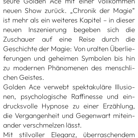
seure Gol­den Ace mit einer voll­kom­men
neuen Show zurück. „Chro­nik der Magie“
ist mehr als ein wei­te­res Kapi­tel – in die­ser
neuen Insze­nie­rung bege­ben sich die
Zuschauer auf eine Reise durch die
Geschichte der Magie: Von uralten Über­lie­
fe­run­gen und gehei­men Sym­bo­len bis hin
zu moder­nen Phä­no­me­nen des mensch­li­
chen Geis­tes.
Gol­den Ace ver­webt spek­ta­ku­läre Illu­sio­
nen, psy­cho­lo­gi­sche Raf­fi­nesse und ein­
drucks­volle Hyp­nose zu einer Erzäh­lung,
die Ver­gan­gen­heit und Gegen­wart mit­ein­
an­der ver­schmel­zen lässt.
Mit stil­vol­ler Ele­ganz, über­ra­schen­dem