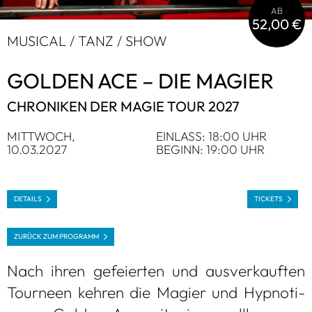
AB
52,00 €
MUSI­CAL / TANZ / SHOW
GOL­DEN ACE – DIE MAGIER
CHRO­NI­KEN DER MAGIE TOUR 2027
MITT­WOCH,
EIN­LASS: 18:00 UHR
10.03.2027
BEGINN: 19:00 UHR
DETAILS
TICKETS
ZURÜCK ZUM PRO­GRAMM
Nach ihren gefei­er­ten und aus­ver­kauf­ten
Tour­neen keh­ren die Magier und Hyp­no­ti­