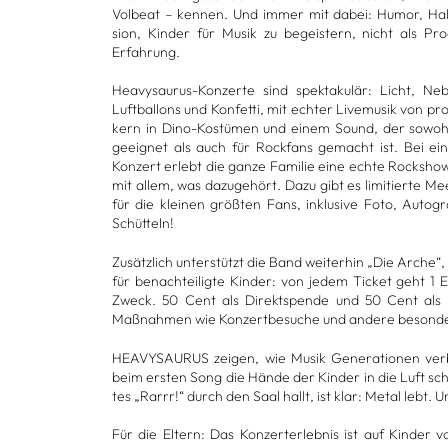
Vol­beat – ken­nen. Und immer mit dabei: Humor, Hal
sion, Kin­der für Musik zu begeis­tern, nicht als Pro
Erfah­rung.
Hea­vy­sau­rus-Kon­zerte sind spek­ta­ku­lär: Licht, Neb
Luft­bal­lons und Kon­fetti, mit ech­ter Live­mu­sik von pro­
kern in Dino-Kos­tü­men und einem Sound, der sowohl f
geeig­net als auch für Rock­fans gemacht ist. Bei ein
Kon­zert erlebt die ganze Fami­lie eine echte Rock­show
mit allem, was dazu­ge­hört. Dazu gibt es limi­tierte M
für die klei­nen größ­ten Fans, inklu­sive Foto, Auto
Schüt­teln!
Zusätz­lich unter­stützt die Band wei­ter­hin „Die Arche“, 
für benach­tei­ligte Kin­der: von jedem Ticket geht 1
Zweck. 50 Cent als Direkt­spende und 50 Cent als U
Maß­nah­men wie Kon­zert­be­su­che und andere beson­d
HEA­VY­SAU­RUS zei­gen, wie Musik Gene­ra­tio­nen ver
beim ers­ten Song die Hände der Kin­der in die Luft sch
tes „Rarrr!“ durch den Saal hallt, ist klar: Metal lebt. U
Für die Eltern: Das Kon­zert­er­leb­nis ist auf Kin­der 