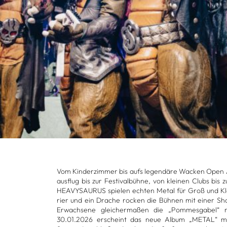
Vom Kin­der­zim­mer bis aufs legen­däre Wacken Open A
aus­flug bis zur Fes­ti­val­bühne, von klei­nen Clubs bis 
HEA­VY­SAU­RUS spie­len ech­ten Metal für Groß und Kl
rier und ein Dra­che rocken die Büh­nen mit einer Sho
Erwach­sene glei­cher­ma­ßen die „Pom­mes­ga­bel“
30.01.2026 erscheint das neue Album „METAL“ mi