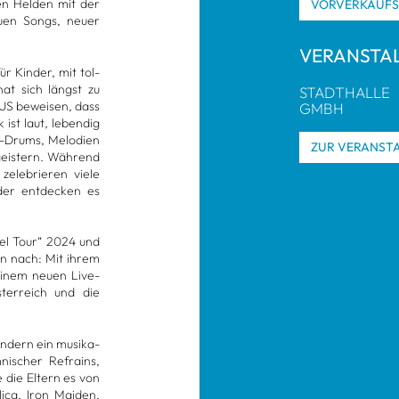
en Hel­den mit der
VOR­VER­KAUF
euen Songs, neuer
VER­AN­STA
r Kin­der, mit tol­
at sich längst zu
STADT­HALLE
­RUS bewei­sen, dass
GMBH
ist laut, leben­dig
ss-Drums, Melo­dien
ZUR VER­AN­STA
geis­tern. Wäh­rend
zele­brie­ren viele
oder ent­de­cken es
bel Tour“ 2024 und
un nach: Mit ihrem
inem neuen Live­
ter­reich und die
on­dern ein musi­ka­
ni­scher Refrains,
ie die Eltern es von
lica, Iron Mai­den,