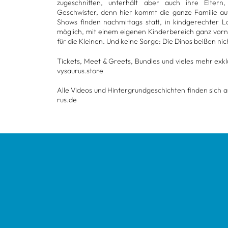
zuge­schnit­ten, unter­hält aber auch ihre Eltern,
Geschwis­ter, denn hier kommt die ganze Fami­lie auf
Shows fin­den nach­mit­tags statt, in kind­ge­rech­ter 
mög­lich, mit einem eige­nen Kin­der­be­reich ganz vorn
für die Klei­nen. Und keine Sorge: Die Dinos bei­ßen nic
Tickets, Meet & Greets, Bund­les und vie­les mehr exk
vy­sau­rus.store
Alle Videos und Hin­ter­grund­ge­schich­ten fin­den sich
rus.de