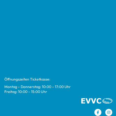
Öff­nungs­zei­ten Ticket­kasse:
Mon­tag – Don­ners­tag: 10:00 – 17:00 Uhr
Frei­tag: 10:00 – 15:00 Uhr
Faceboo
In