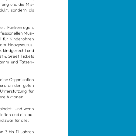
­tung und die Mis­
­dukt, son­dern als
el, Fun­ken­re­gen,
fes­sio­nel­len Musi­
ür Kin­de­r­oh­ren
em Hea­vy­sau­rus-
, kind­ge­recht und
eet & Greet Tickets
­gramm und Tat­zen-
eine Orga­ni­sa­tion
 Euro an den guten
nter­stüt­zung für
ere Aktio­nen.
­bin­det. Und wenn
ie­ßen und ein lau­
nd zwar für alle.
von 3 bis 11 Jah­ren