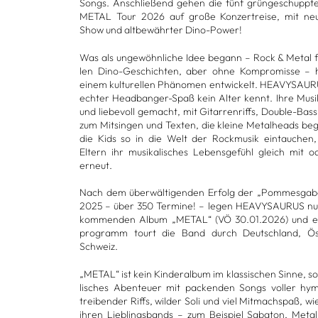
Songs. Anschlie­ßend gehen die fünf grün­ge­schupp­t
METAL Tour 2026 auf große Kon­zert­reise, mit n
Show und alt­be­währ­ter Dino-Power!
Was als unge­wöhn­li­che Idee begann – Rock & Metal fü
len Dino-Geschich­ten, aber ohne Kom­pro­misse – h
einem kul­tu­rel­len Phä­no­men ent­wi­ckelt. HEA­VY­SAU
ech­ter Head­ban­ger-Spaß kein Alter kennt. Ihre Musik 
und lie­be­voll gemacht, mit Gitar­ren­riffs, Dou­ble-Ba
zum Mit­sin­gen und Tex­ten, die kleine Metal­heads be
die Kids so in die Welt der Rock­mu­sik ein­tau­chen, 
Eltern ihr musi­ka­li­sches Lebens­ge­fühl gleich mit 
erneut.
Nach dem über­wäl­ti­gen­den Erfolg der „Pom­mes­ga­
2025 – über 350 Ter­mine! – legen HEA­VY­SAU­RUS n
kom­men­den Album „METAL“ (VÖ 30.01.2026) und e
pro­gramm tourt die Band durch Deutsch­land, Ös
Schweiz.
„METAL“ ist kein Kin­der­al­bum im klas­si­schen Sinne, s
li­sches Aben­teuer mit packen­den Songs vol­ler hym­
trei­ben­der Riffs, wil­der Soli und viel Mit­mach­spaß, w
ihren Lieb­lings­bands – zum Bei­spiel Saba­ton, Metal­