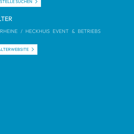
S­STELLE SUCHEN
L­TER
 RHEINE / HECK­HUIS EVENT & BETRIEBS
L­TER­WEB­SITE