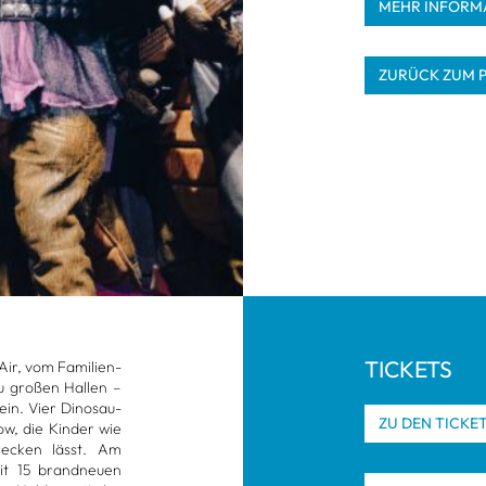
MEHR INFOR­MA
ZURÜCK ZUM 
TICKETS
ir, vom Fami­li­en­
zu gro­ßen Hal­len –
ein. Vier Dino­sau­
ZU DEN TICKE
w, die Kin­der wie
 recken lässt. Am
t 15 brand­neuen