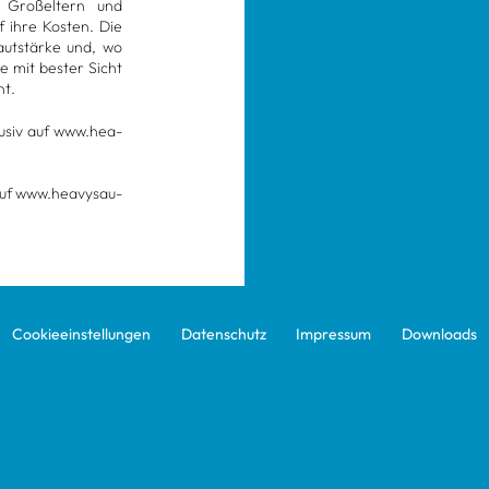
 Groß­el­tern und
 ihre Kos­ten. Die
Laut­stärke und, wo
e mit bes­ter Sicht
ht.
lu­siv auf www.hea­
 auf www.hea­vy­sau­
Coo­kie­ein­stel­lun­gen
Daten­schutz
Impres­sum
Down­loads