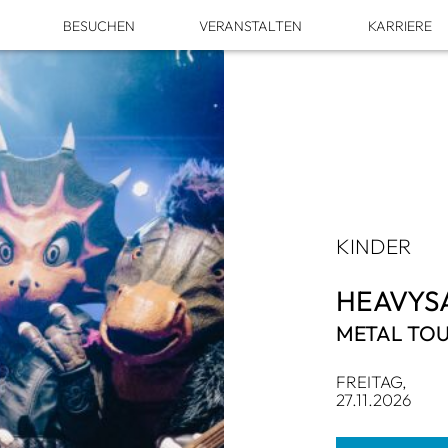
M
BESU­CHEN
VER­AN­STAL­TEN
KAR­RIERE
KIN­DER
HEA­VY­S
METAL TOU
FREI­TAG,
27.11.2026