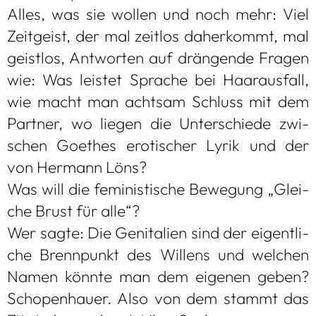
Alles, was sie wol­len und noch mehr: Viel
Zeit­geist, der mal zeit­los daher­kommt, mal
geist­los, Ant­wor­ten auf drän­gende Fra­gen
wie: Was leis­tet Spra­che bei Haar­aus­fall,
wie macht man acht­sam Schluss mit dem
Part­ner, wo lie­gen die Unter­schiede zwi­
schen Goe­thes ero­ti­scher Lyrik und der
von Her­mann Löns?
Was will die femi­nis­ti­sche Bewe­gung „Glei­
che Brust für alle“?
Wer sagte: Die Geni­ta­lien sind der eigent­li­
che Brenn­punkt des Wil­lens und wel­chen
Namen könnte man dem eige­nen geben?
Scho­pen­hauer. Also von dem stammt das