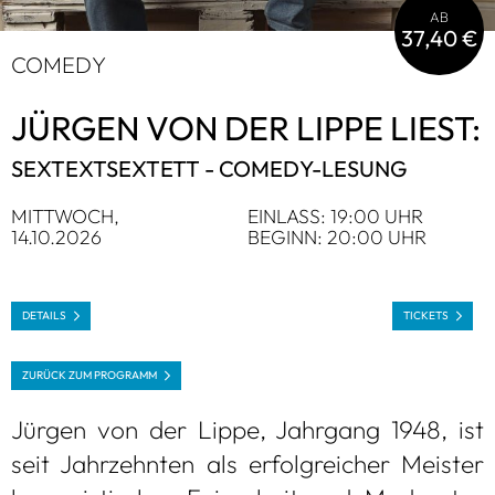
AB
37,40 €
COMEDY
JÜR­GEN VON DER LIPPE LIEST:
SEX­TEXTSEX­TETT - COMEDY-LESUNG
MITT­WOCH,
EIN­LASS: 19:00 UHR
14.10.2026
BEGINN: 20:00 UHR
DETAILS
TICKETS
ZURÜCK ZUM PRO­GRAMM
Jür­gen von der Lippe, Jahr­gang 1948, ist
seit Jahr­zehn­ten als erfolg­rei­cher Meis­ter