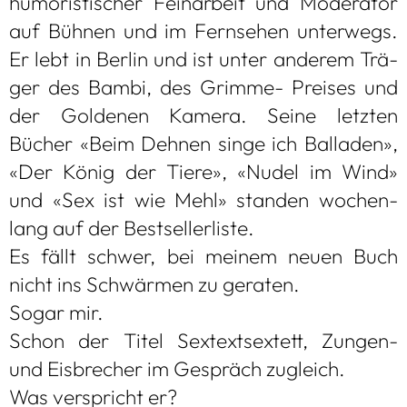
humo­ris­ti­scher Fein­ar­beit und Mode­ra­tor
auf Büh­nen und im Fern­se­hen unter­wegs.
Er lebt in Ber­lin und ist unter ande­rem Trä­
ger des Bambi, des Grimme- Prei­ses und
der Gol­de­nen Kamera. Seine letz­ten
Bücher «Beim Deh­nen singe ich Bal­la­den»,
«Der König der Tiere», «Nudel im Wind»
und «Sex ist wie Mehl» stan­den wochen­
lang auf der Best­sel­ler­liste.
Es fällt schwer, bei mei­nem neuen Buch
nicht ins Schwär­men zu gera­ten.
Sogar mir.
Schon der Titel Sex­textsex­tett, Zun­gen-
und Eis­bre­cher im Gespräch zugleich.
Was ver­spricht er?