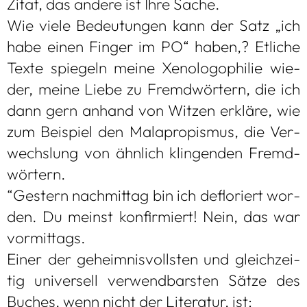
Zitat, das andere ist Ihre Sache.
Wie viele Bedeu­tun­gen kann der Satz „ich
habe einen Fin­ger im PO“ haben,? Etli­che
Texte spie­geln meine Xeno­lo­go­phi­lie wie­
der, meine Liebe zu Fremd­wör­tern, die ich
dann gern anhand von Wit­zen erkläre, wie
zum Bei­spiel den Mala­pro­pis­mus, die Ver­
wechs­lung von ähn­lich klin­gen­den Fremd­
wör­tern.
“Ges­tern nach­mit­tag bin ich deflo­riert wor­
den. Du meinst kon­fir­miert! Nein, das war
vor­mit­tags.
Einer der geheim­nis­volls­ten und gleich­zei­
tig uni­ver­sell ver­wend­bars­ten Sätze des
Buches, wenn nicht der Lite­ra­tur, ist: