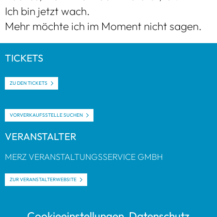
Ich bin jetzt wach.
Mehr möchte ich im Moment nicht sagen.
TICKETS
ZU DEN TICKETS
VOR­VER­KAUFS­STELLE SUCHEN
VER­AN­STAL­TER
MERZ VER­AN­STAL­TUNGS­SER­VICE GMBH
ZUR VER­AN­STAL­TER­WEB­SITE
Coo­kie­ein­stel­lun­gen
Daten­schutz