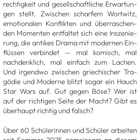
rech­tig­keit und gesell­schaft­li­che Erwar­tun­
gen stellt. Zwi­schen schar­fem Wort­witz,
emo­tio­na­len Kon­flik­ten und über­ra­schen­
den Momen­ten ent­fal­tet sich eine Insze­nie­
rung, die anti­kes Drama mit moder­nen Ein­
flüs­sen ver­bin­det — mal komisch, mal
nach­denk­lich, mal ein­fach zum Lachen.
Und irgendwo zwi­schen grie­chi­scher Tra­
gö­die und Moderne blitzt sogar ein Hauch
Star Wars auf. Gut gegen Böse? Wer ist
auf der rich­ti­gen Seite der Macht? Gibt es
über­haupt rich­tig und falsch?
Über 60 Schü­le­rin­nen und Schü­ler arbei­ten
seit Som­mer 2025 gemein­sam an die­sem