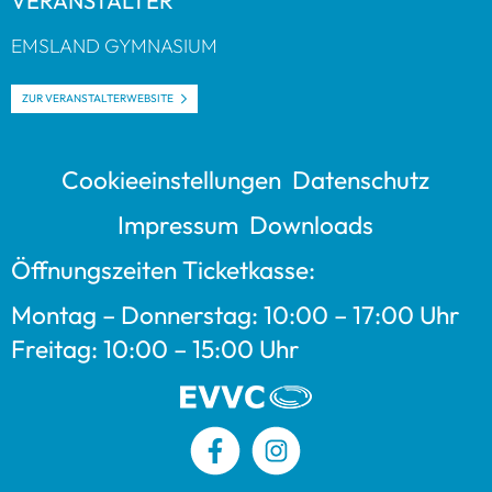
VER­AN­STAL­TER
EMS­LAND GYM­NA­SIUM
ZUR VER­AN­STAL­TER­WEB­SITE
Coo­kie­ein­stel­lun­gen
Daten­schutz
Impres­sum
Down­loads
Öff­nungs­zei­ten Ticket­kasse:
Mon­tag – Don­ners­tag: 10:00 – 17:00 Uhr
Frei­tag: 10:00 – 15:00 Uhr
Facebook
Instagram