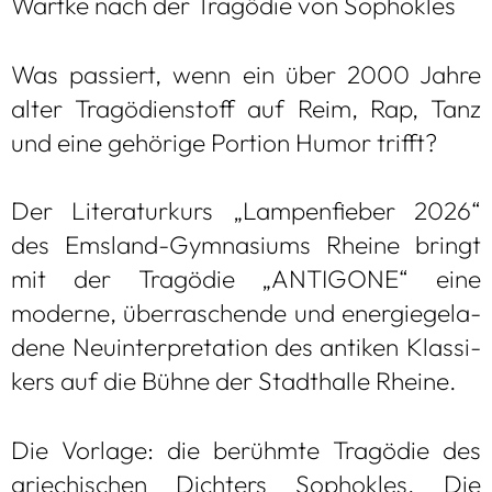
Wartke nach der Tra­gö­die von Sopho­kles
Was pas­siert, wenn ein über 2000 Jahre
alter Tra­gö­di­en­stoff auf Reim, Rap, Tanz
und eine gehö­rige Por­tion Humor trifft?
Der Lite­ra­tur­kurs „Lam­pen­fie­ber 2026“
des Ems­land-Gym­na­si­ums Rheine bringt
mit der Tra­gö­die „ANTI­GONE“ eine
moderne, über­ra­schende und ener­gie­ge­la­
dene Neu­in­ter­pre­ta­tion des anti­ken Klas­si­
kers auf die Bühne der Stadt­halle Rheine.
Die Vor­lage: die berühmte Tra­gö­die des
grie­chi­schen Dich­ters Sopho­kles. Die