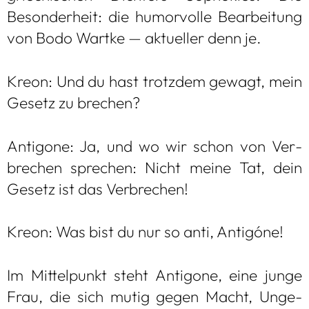
Beson­der­heit: die humor­volle Bear­bei­tung
von Bodo Wartke — aktu­el­ler denn je.
Kreon: Und du hast trotz­dem gewagt, mein
Gesetz zu bre­chen?
Anti­gone: Ja, und wo wir schon von Ver­
bre­chen spre­chen: Nicht meine Tat, dein
Gesetz ist das Ver­bre­chen!
Kreon: Was bist du nur so anti, Antigóne!
Im Mit­tel­punkt steht Anti­gone, eine junge
Frau, die sich mutig gegen Macht, Unge­