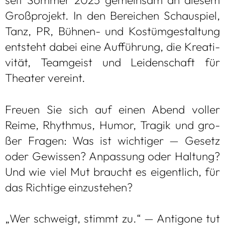
Groß­pro­jekt. In den Berei­chen Schau­spiel,
Tanz, PR, Büh­nen- und Kos­tüm­ge­stal­tung
ent­steht dabei eine Auf­füh­rung, die Krea­ti­
vi­tät, Team­geist und Lei­den­schaft für
Thea­ter ver­eint.
Freuen Sie sich auf einen Abend vol­ler
Reime, Rhyth­mus, Humor, Tra­gik und gro­
ßer Fra­gen: Was ist wich­ti­ger — Gesetz
oder Gewis­sen? Anpas­sung oder Hal­tung?
Und wie viel Mut braucht es eigent­lich, für
das Rich­tige ein­zu­ste­hen?
„Wer schweigt, stimmt zu.“ — Anti­gone tut