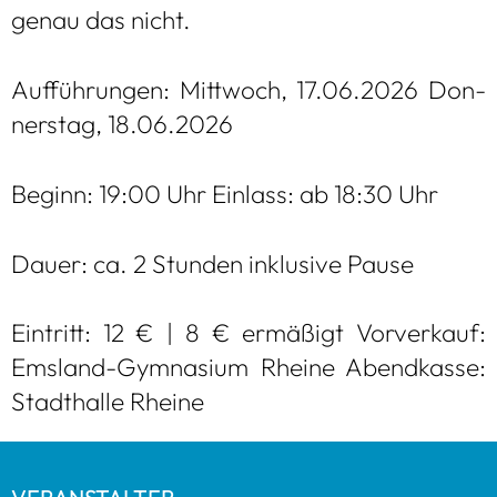
genau das nicht.
Auf­füh­run­gen: Mitt­woch, 17.06.2026 Don­
ners­tag, 18.06.2026
Beginn: 19:00 Uhr Ein­lass: ab 18:30 Uhr
Dauer: ca. 2 Stun­den inklu­sive Pause
Ein­tritt: 12 € | 8 € ermä­ßigt Vor­ver­kauf:
Ems­land-Gym­na­sium Rheine Abend­kasse:
Stadt­halle Rheine