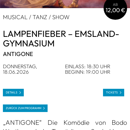
AB
12,00 €
MUSI­CAL / TANZ / SHOW
LAM­PEN­FIE­BER – EMS­LAND-
GYM­NA­SIUM
ANTI­GONE
DON­NERS­TAG,
EIN­LASS: 18:30 UHR
18.06.2026
BEGINN: 19:00 UHR
DETAILS
TICKETS
ZURÜCK ZUM PRO­GRAMM
„ANTI­GONE“ Die Komö­die von Bodo