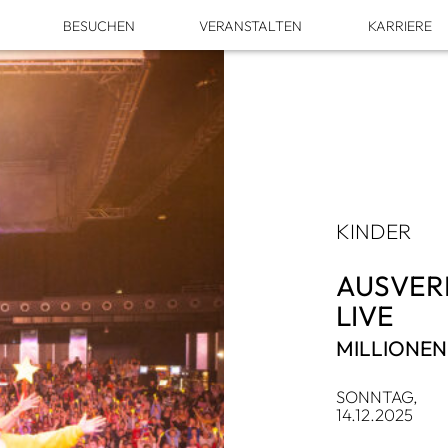
M
BESU­CHEN
VER­AN­STAL­TEN
KAR­RIERE
KIN­DER
AUS­VER­
LIVE
MIL­LIO­NE
SONN­TAG,
14.12.2025