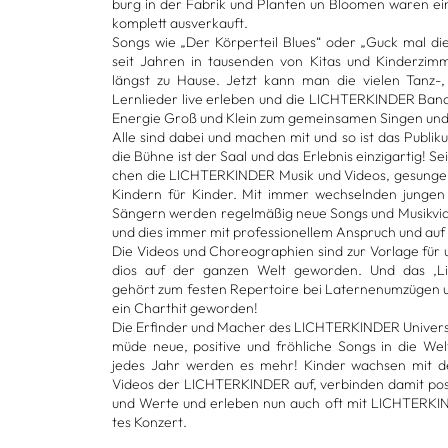
burg in der Fabrik und Plan­ten un Bloo­men waren ein
kom­plett aus­ver­kauft.
Songs wie „Der Kör­per­teil Blues“ oder „Guck mal di
seit Jah­ren in tau­sen­den von Kitas und Kin­der­zi
längst zu Hause. Jetzt kann man die vie­len Tanz-
Lern­lie­der live erle­ben und die LICH­TER­KIN­DER Band
Ener­gie Groß und Klein zum gemein­sa­men Sin­gen und
Alle sind dabei und machen mit und so ist das Publi­k
die Bühne ist der Saal und das Erleb­nis ein­zig­ar­tig! Seit
chen die LICH­TER­KIN­DER Musik und Videos, gesun­g
Kin­dern für Kin­der. Mit immer wech­seln­den jun­gen
Sän­gern wer­den regel­mä­ßig neue Songs und Musik­vi­de
und dies immer mit pro­fes­sio­nel­lem Anspruch und a
Die Videos und Cho­reo­gra­phien sind zur Vor­lage für u
dios auf der gan­zen Welt gewor­den. Und das ‚Lich
gehört zum fes­ten Reper­toire bei Later­nen­um­zü­gen un
ein Chart­hit gewor­den!
Die Erfin­der und Macher des LICH­TER­KIN­DER Uni­ver
müde neue, posi­tive und fröh­li­che Songs in die Wel
jedes Jahr wer­den es mehr! Kin­der wach­sen mit 
Videos der LICH­TER­KIN­DER auf, ver­bin­den damit posi
und Werte und erle­ben nun auch oft mit LICH­TER­KIN
tes Kon­zert.