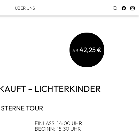
ÜBER UNS
42,25 €
AB
KAUFT – LICH­TER­KIN­DER
N STERNE TOUR
EIN­LASS: 14:00 UHR
BEGINN: 15:30 UHR