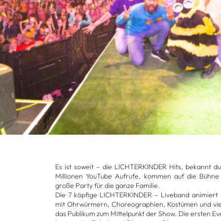
Es ist soweit – die LICH­TER­KIN­DER Hits, bekannt 
Mil­lio­nen You­Tube Auf­rufe, kom­men auf die Bühn
große Party für die ganze Fami­lie.
Die 7 köp­fige LICH­TER­KIN­DER – Live­band ani­miert
mit Ohr­wür­mern, Cho­reo­gra­phien, Kos­tü­men und v
das Publi­kum zum Mit­tel­punkt der Show. Die ers­ten 