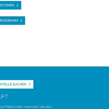
­TIO­NEN
PRO­GRAMM
S­STELLE SUCHEN
UFT
ine Plätze mehr reser­viert wer­den.