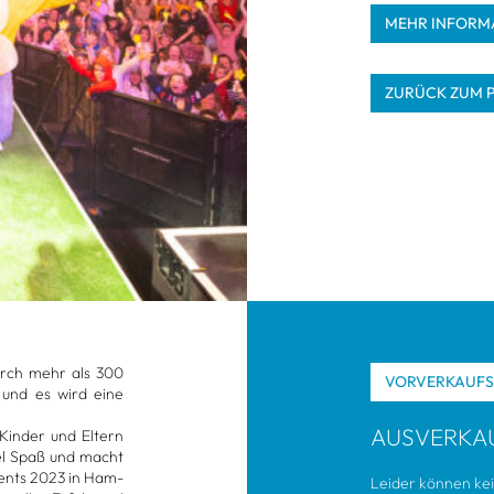
MEHR INFOR­MA
ZURÜCK ZUM 
durch mehr als 300
VOR­VER­KAUF
e und es wird eine
AUS­VER­KA
 Kin­der und Eltern
iel Spaß und macht
Events 2023 in Ham­
Lei­der kön­nen ke