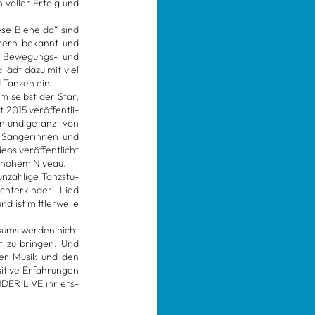
 vol­ler Erfolg und
ese Biene da“ sind
m­mern bekannt und
, Bewe­gungs- und
 lädt dazu mit viel
 Tan­zen ein.
um selbst der Star,
 2015 ver­öf­fent­li­
en und getanzt von
 Sän­ge­rin­nen und
os ver­öf­fent­licht
uf hohem Niveau.
nzäh­lige Tanz­stu­
­ter­kin­der‘ Lied
d ist mitt­ler­weile
­sums wer­den nicht
t zu brin­gen. Und
der Musik und den
­tive Erfah­run­gen
­DER LIVE ihr ers­