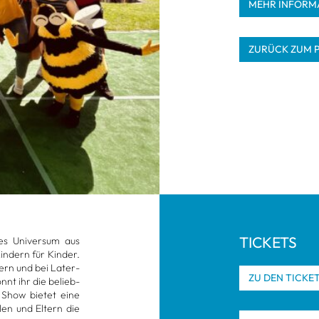
MEHR INFOR­MA
ZURÜCK ZUM 
TICKETS
ges Uni­ver­sum aus
n­dern für Kin­der.
­mern und bei Later­
ZU DEN TICKE
nnt ihr die belieb­
 Show bie­tet eine
h­len und Eltern die