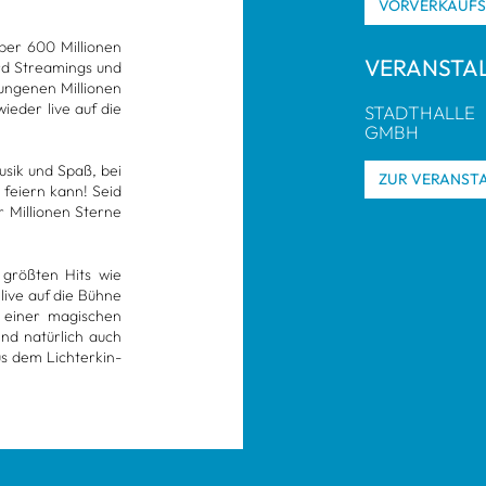
VOR­VER­KAUF
er 600 Mil­lio­nen
VER­AN­STA
ord Strea­mings und
­ge­nen Mil­lio­nen
e­der live auf die
STADT­HALLE
GMBH
Musik und Spaß, bei
ZUR VER­AN­STA
 fei­ern kann! Seid
Mil­lio­nen Sterne
 größ­ten Hits wie
 live auf die Bühne
n, einer magi­schen
nd natür­lich auch
s dem Lich­ter­kin­