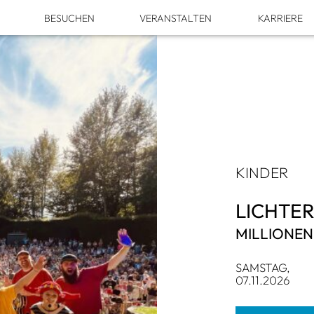
M
BESU­CHEN
VER­AN­STAL­TEN
KAR­RIERE
KIN­DER
LICH­TER
MIL­LIO­NE
SAMS­TAG,
07.11.2026