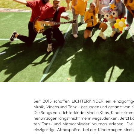
Seit 2015 schaf­fen LICH­TER­KIN­DER ein ein­zig­ar­ti­
Musik, Videos und Tanz – gesun­gen und getanzt von Ki
Die Songs von Lich­ter­kin­der sind in Kitas, Kin­der­zim
nen­um­zü­gen längst nicht mehr weg­zu­den­ken. Jetzt kö
ten Tanz- und Mit­mach­lie­der haut­nah erle­ben. Die
ein­zig­ar­tige Atmo­sphäre, bei der Kin­der­au­gen stra