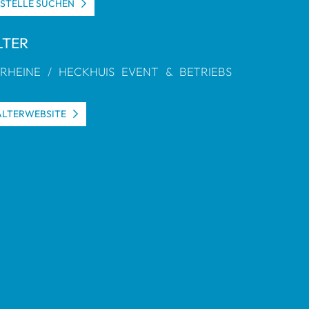
S­STELLE SUCHEN
L­TER
 RHEINE / HECK­HUIS EVENT & BETRIEBS
L­TER­WEB­SITE