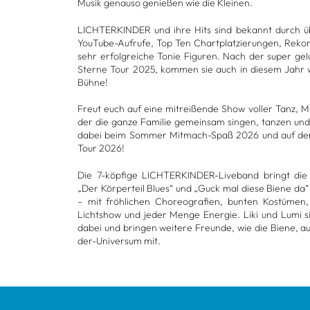
Musik genauso genie­ßen wie die Klei­nen.
LICH­TER­KIN­DER und ihre Hits sind bekannt durch üb
You­Tube-Auf­rufe, Top Ten Chart­plat­zie­run­gen, Rek
sehr erfolg­rei­che Tonie Figu­ren. Nach der super gelun
Sterne Tour 2025, kom­men sie auch in die­sem Jahr wi
Bühne!
Freut euch auf eine mit­rei­ßende Show vol­ler Tanz, 
der die ganze Fami­lie gemein­sam sin­gen, tan­zen und
dabei beim Som­mer Mit­mach-Spaß 2026 und auf der 
Tour 2026!
Die 7-köp­fige LICH­TER­KIN­DER-Live­band bringt die
„Der Kör­per­teil Blues“ und „Guck mal diese Biene da“
– mit fröh­li­chen Cho­reo­gra­fien, bun­ten Kos­tü­me
Licht­show und jeder Menge Ener­gie. Liki und Lumi si
dabei und brin­gen wei­tere Freunde, wie die Biene, au
der-Uni­ver­sum mit.