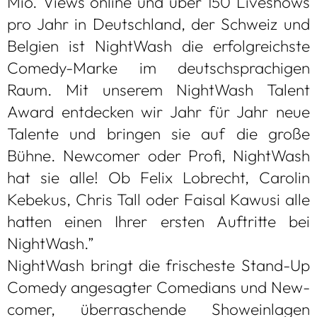
Mio. Views online und über 150 Live­shows
pro Jahr in Deutsch­land, der Schweiz und
Bel­gien ist Night­Wash die erfolg­reichste
Comedy-Marke im deutsch­spra­chi­gen
Raum. Mit unse­rem Night­Wash Talent
Award ent­de­cken wir Jahr für Jahr neue
Talente und brin­gen sie auf die große
Bühne. New­co­mer oder Profi, Night­Wash
hat sie alle! Ob Felix Lob­recht, Caro­lin
Kebe­kus, Chris Tall oder Fai­sal Kawusi alle
hat­ten einen Ihrer ers­ten Auf­tritte bei
Night­Wash.”
Night­Wash bringt die fri­scheste Stand-Up
Comedy ange­sag­ter Come­di­ans und New­
co­mer, über­ra­schende Show­ein­la­gen