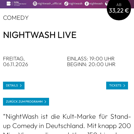
AB
33,22 €
COMEDY
NIGHT­WASH LIVE
FREI­TAG,
EIN­LASS: 19:00 UHR
06.11.2026
BEGINN: 20:00 UHR
DETAILS
TICKETS
ZURÜCK ZUM PRO­GRAMM
“Night­Wash ist die Kult-Marke für Stand-
up Comedy in Deutsch­land. Mit knapp 200