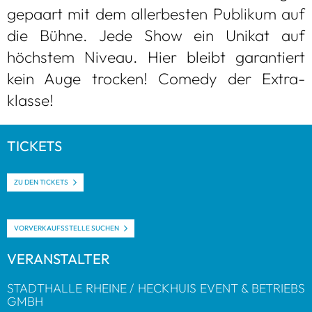
gepaart mit dem aller­bes­ten Publi­kum auf
die Bühne. Jede Show ein Uni­kat auf
höchs­tem Niveau. Hier bleibt garan­tiert
kein Auge tro­cken! Comedy der Extra­
klasse!
TICKETS
ZU DEN TICKETS
VOR­VER­KAUFS­STELLE SUCHEN
VER­AN­STAL­TER
STADT­HALLE RHEINE / HECK­HUIS EVENT & BETRIEBS
GMBH