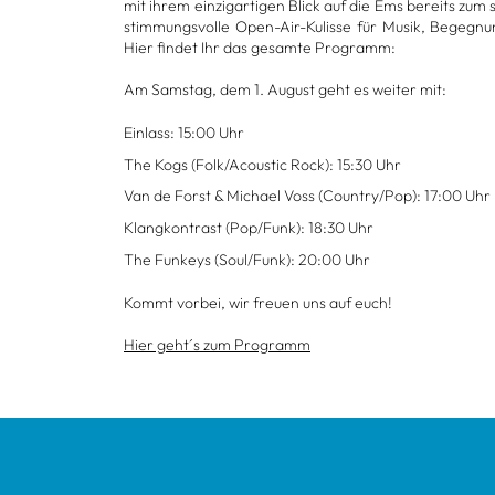
mit ihrem ein­zig­ar­ti­gen Blick auf die Ems bereits zum 
stim­mungs­volle Open-Air-Kulisse für Musik, Begeg­n
Hier fin­det Ihr das gesamte Pro­gramm:
Am Sams­tag, dem 1. August geht es wei­ter mit:
Ein­lass: 15:00 Uhr
The Kogs (Folk/Acou­stic Rock): 15:30 Uhr
Van de Forst & Michael Voss (Coun­try/Pop): 17:00 Uhr
Klang­kon­trast (Pop/Funk): 18:30 Uhr
The Fun­keys (Soul/Funk): 20:00 Uhr
Kommt vor­bei, wir freuen uns auf euch!
Hier geht´s zum Pro­gramm