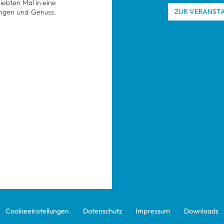
sieb­ten Mal in eine
ZUR VER­AN­STA
un­gen und Genuss.
Coo­kie­ein­stel­lun­gen
Daten­schutz
Impres­sum
Down­loads