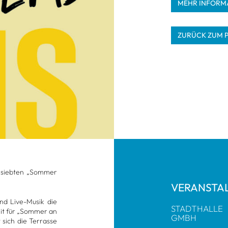
MEHR INFOR­MA
ZURÜCK ZUM 
m sieb­ten „Som­mer
VER­AN­STA
nd Live-Musik die
STADT­HALLE
Zeit für „Som­mer an
GMBH
 sich die Ter­rasse