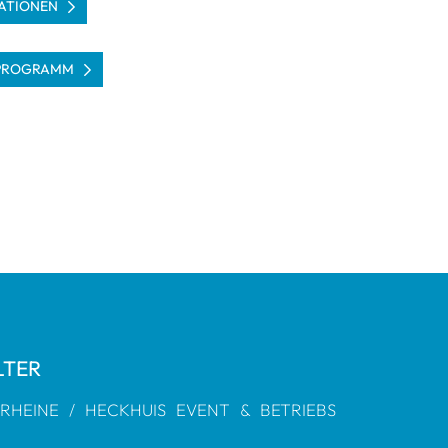
­TIO­NEN
PRO­GRAMM
L­TER
 RHEINE / HECK­HUIS EVENT & BETRIEBS