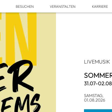
M
BESU­CHEN
VER­AN­STAL­TEN
KAR­RIERE
LIVE­MU­SIK
SOM­MER
31.07-02.0
SAMS­TAG,
01.08.2026