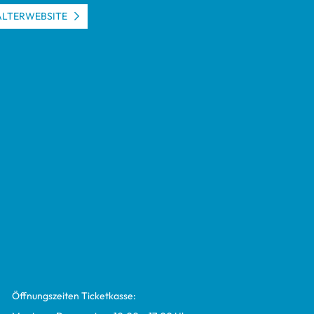
L­TER­WEB­SITE
Öff­nungs­zei­ten Ticket­kasse: