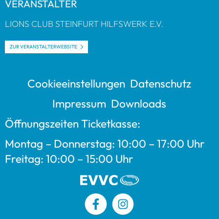
VER­AN­STAL­TER
LIONS CLUB STEIN­FURT HILFS­WERK E.V.
ZUR VER­AN­STAL­TER­WEB­SITE
Coo­kie­ein­stel­lun­gen
Daten­schutz
Impres­sum
Down­loads
Öff­nungs­zei­ten Ticket­kasse:
Mon­tag – Don­ners­tag: 10:00 – 17:00 Uhr
Frei­tag: 10:00 – 15:00 Uhr
Facebook
Instagram