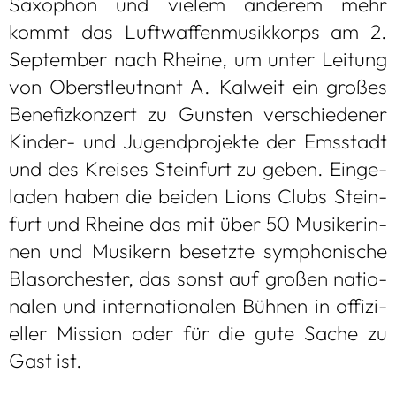
Saxo­phon und vie­lem ande­rem mehr
kommt das Luft­waf­fen­mu­sik­korps am 2.
Sep­tem­ber nach Rheine, um unter Lei­tung
von Oberst­leut­nant A. Kal­weit ein gro­ßes
Bene­fiz­kon­zert zu Guns­ten ver­schie­de­ner
Kin­der- und Jugend­pro­jekte der Ems­stadt
und des Krei­ses Stein­furt zu geben. Ein­ge­
la­den haben die bei­den Lions Clubs Stein­
furt und Rheine das mit über 50 Musi­ke­rin­
nen und Musi­kern besetzte sym­pho­ni­sche
Blas­or­ches­ter, das sonst auf gro­ßen natio­
na­len und inter­na­tio­na­len Büh­nen in offi­zi­
el­ler Mis­sion oder für die gute Sache zu
Gast ist.