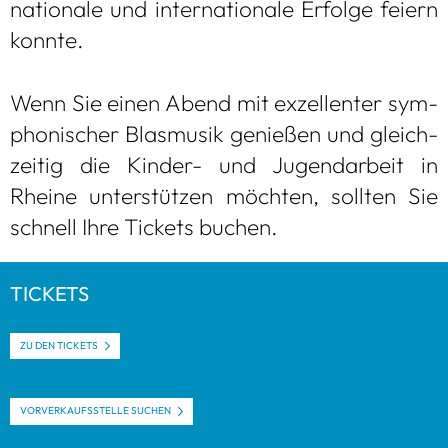
natio­nale und inter­na­tio­nale Erfolge fei­ern
konnte.
Wenn Sie einen Abend mit exzel­len­ter sym­
pho­ni­scher Blas­mu­sik genie­ßen und gleich­
zei­tig die Kin­der- und Jugend­ar­beit in
Rheine unter­stüt­zen möch­ten, soll­ten Sie
schnell Ihre Tickets buchen.
TICKETS
ZU DEN TICKETS
VOR­VER­KAUFS­STELLE SUCHEN