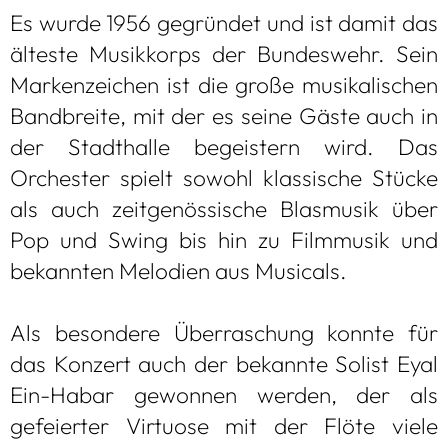
Es wurde 1956 gegrün­det und ist damit das
älteste Musik­korps der Bun­des­wehr. Sein
Mar­ken­zei­chen ist die große musi­ka­li­schen
Band­breite, mit der es seine Gäste auch in
der Stadt­halle begeis­tern wird. Das
Orches­ter spielt sowohl klas­si­sche Stü­cke
als auch zeit­ge­nös­si­sche Blas­mu­sik über
Pop und Swing bis hin zu Film­mu­sik und
bekann­ten Melo­dien aus Musi­cals.
Als beson­dere Über­ra­schung konnte für
das Kon­zert auch der bekannte Solist Eyal
Ein-Habar gewon­nen wer­den, der als
gefei­er­ter Vir­tuose mit der Flöte viele