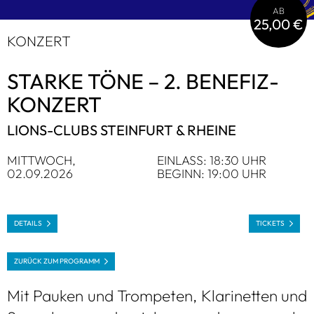
AB
25,00 €
KON­ZERT
STARKE TÖNE – 2. BENE­FIZ­
KON­ZERT
LIONS-CLUBS STEIN­FURT & RHEINE
MITT­WOCH,
EIN­LASS: 18:30 UHR
02.09.2026
BEGINN: 19:00 UHR
DETAILS
TICKETS
ZURÜCK ZUM PRO­GRAMM
Mit Pau­ken und Trom­pe­ten, Kla­ri­net­ten und