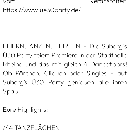
vom Ver­an­stal­ter.
https://www.ue30party.de/
FEI­ERN.TAN­ZEN. FLIR­TEN – Die Sub­erg´s
Ü30 Party fei­ert Pre­miere in der Stadt­halle
Rheine und das mit gleich 4 Dance­floors!
Ob Pär­chen, Cli­quen oder Sin­gles – auf
Sub­erg’s Ü30 Party genie­ßen alle ihren
Spaß!
Eure High­lights:
// 4 TANZ­FLÄ­CHEN