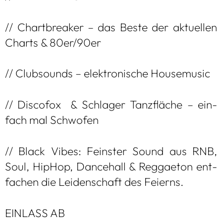
// Chart­bre­a­ker – das Beste der aktu­el­len
Charts & 80er/90er
// Club­sounds – elek­tro­ni­sche House­mu­sic
// Dis­co­fox & Schla­ger Tanz­flä­che – ein­
fach mal Schwo­fen
// Black Vibes: Feins­ter Sound aus RNB,
Soul, Hip­Hop, Dance­hall & Reg­gae­ton ent­
fa­chen die Lei­den­schaft des Fei­erns.
EIN­LASS AB