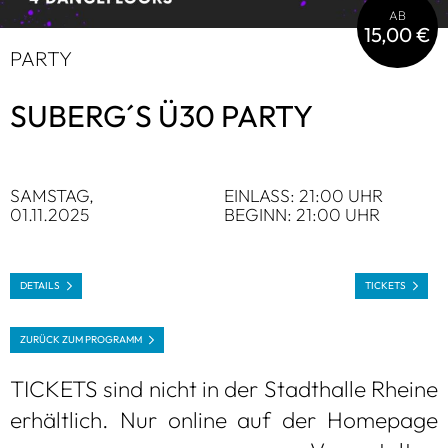
AB
15,00 €
PARTY
SUB­ERG´S Ü30 PARTY
SAMS­TAG,
EIN­LASS: 21:00 UHR
01.11.2025
BEGINN: 21:00 UHR
DETAILS
TICKETS
ZURÜCK ZUM PRO­GRAMM
TICKETS sind nicht in der Stadt­halle Rheine
erhält­lich. Nur online auf der Home­page