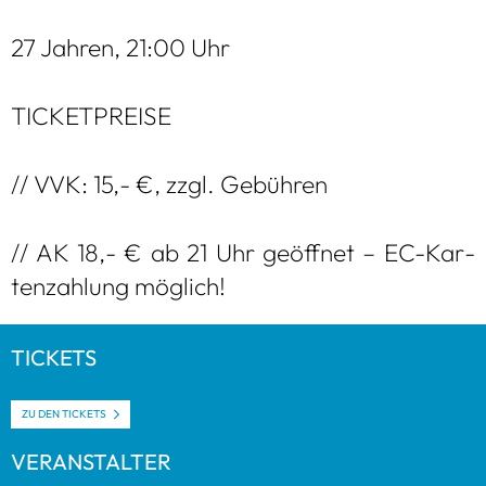
27 Jah­ren, 21:00 Uhr
TICKET­PREISE
// VVK: 15,- €, zzgl. Gebüh­ren
// AK 18,- € ab 21 Uhr geöff­net – EC-Kar­
ten­zah­lung mög­lich!
TICKETS
ZU DEN TICKETS
VER­AN­STAL­TER