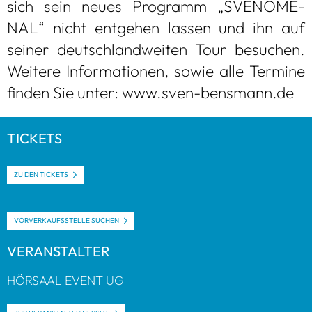
sich sein neues Pro­gramm „SVENO­ME­
NAL“ nicht ent­ge­hen las­sen und ihn auf
sei­ner deutsch­land­wei­ten Tour besu­chen.
Wei­tere Infor­ma­tio­nen, sowie alle Ter­mine
fin­den Sie unter: www.sven-bens­mann.de
TICKETS
ZU DEN TICKETS
VOR­VER­KAUFS­STELLE SUCHEN
VER­AN­STAL­TER
HÖR­SAAL EVENT UG