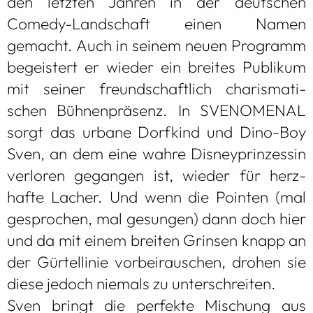
den letz­ten Jah­ren in der deut­schen
Comedy-Land­schaft einen Namen
gemacht. Auch in sei­nem neuen Pro­gramm
begeis­tert er wie­der ein brei­tes Publi­kum
mit sei­ner freund­schaft­lich cha­ris­ma­ti­
schen Büh­nen­prä­senz. In SVENO­ME­NAL
sorgt das urbane Dorf­kind und Dino-Boy
Sven, an dem eine wahre Dis­ney­prin­zes­sin
ver­lo­ren gegan­gen ist, wie­der für herz­
hafte Lacher. Und wenn die Poin­ten (mal
gespro­chen, mal gesun­gen) dann doch hier
und da mit einem brei­ten Grin­sen knapp an
der Gür­tel­li­nie vor­bei­rau­schen, dro­hen sie
diese jedoch nie­mals zu unter­schrei­ten.
Sven bringt die per­fekte Mischung aus