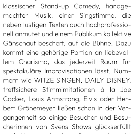
klas­si­scher Stand-up Comedy, hand­ge­
mach­ter Musik, einer Sing­stimme, die
neben lus­ti­gen Tex­ten auch hoch­pro­fes­sio­
nell anmu­tet und einem Publi­kum kol­lek­tive
Gän­se­haut beschert, auf die Bühne. Dazu
kommt eine gehö­rige Por­tion an lie­be­vol­
lem Cha­risma, das jeder­zeit Raum für
spek­ta­ku­läre Impro­vi­sa­tio­nen lässt. Num­
mern wie WITZE SIN­GEN, DAILY DIS­NEY,
treff­si­chere Stim­m­imi­ta­tio­nen à la Joe
Cocker, Louis Arm­strong, Elvis oder Her­
bert Grö­ne­meyer lie­ßen schon in der Ver­
gan­gen­heit so einige Besu­cher und Besu­
che­rin­nen von Svens Shows glücks­er­füllt