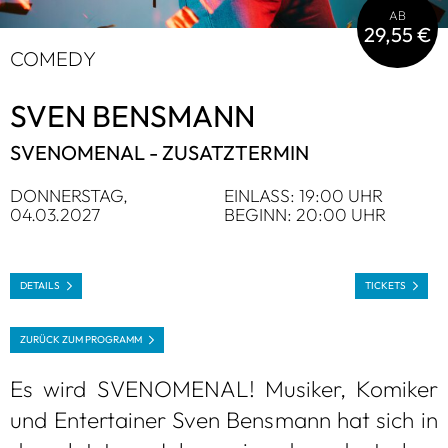
AB
29,55 €
COMEDY
SVEN BENS­MANN
SVENO­ME­NAL - ZUSATZ­TER­MIN
DON­NERS­TAG,
EIN­LASS: 19:00 UHR
04.03.2027
BEGINN: 20:00 UHR
DETAILS
TICKETS
ZURÜCK ZUM PRO­GRAMM
Es wird SVENO­ME­NAL! Musi­ker, Komi­ker
und Enter­tai­ner Sven Bens­mann hat sich in