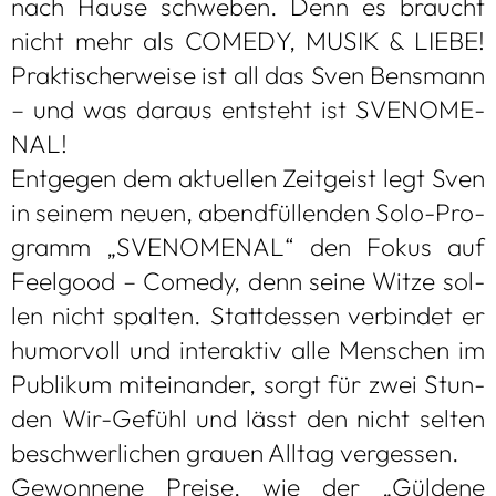
nach Hause schwe­ben. Denn es braucht
nicht mehr als COMEDY, MUSIK & LIEBE!
Prak­ti­scher­weise ist all das Sven Bens­mann
– und was dar­aus ent­steht ist SVENO­ME­
NAL!
Ent­ge­gen dem aktu­el­len Zeit­geist legt Sven
in sei­nem neuen, abend­fül­len­den Solo-Pro­
gramm „SVENO­ME­NAL“ den Fokus auf
Feel­good – Comedy, denn seine Witze sol­
len nicht spal­ten. Statt­des­sen ver­bin­det er
humor­voll und inter­ak­tiv alle Men­schen im
Publi­kum mit­ein­an­der, sorgt für zwei Stun­
den Wir-Gefühl und lässt den nicht sel­ten
beschwer­li­chen grauen All­tag ver­ges­sen.
Gewon­nene Preise, wie der „Gül­dene