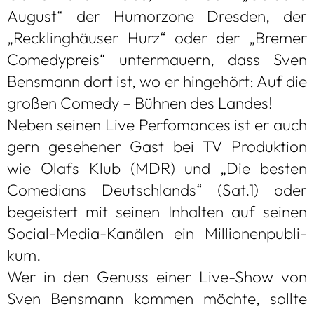
August“ der Humor­zone Dres­den, der
„Reck­ling­häu­ser Hurz“ oder der „Bre­mer
Come­dy­preis“ unter­mau­ern, dass Sven
Bens­mann dort ist, wo er hin­ge­hört: Auf die
gro­ßen Comedy – Büh­nen des Lan­des!
Neben sei­nen Live Per­fo­man­ces ist er auch
gern gese­he­ner Gast bei TV Pro­duk­tion
wie Olafs Klub (MDR) und „Die bes­ten
Come­di­ans Deutsch­lands“ (Sat.1) oder
begeis­tert mit sei­nen Inhal­ten auf sei­nen
Social-Media-Kanä­len ein Mil­lio­nen­pu­bli­
kum.
Wer in den Genuss einer Live-Show von
Sven Bens­mann kom­men möchte, sollte