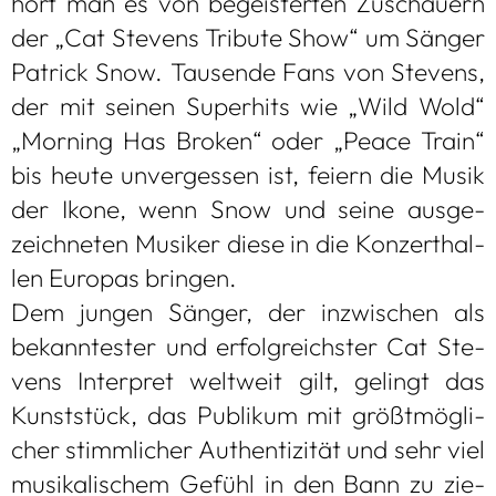
hört man es von begeis­ter­ten Zuschau­ern
der „Cat Ste­vens Tri­bute Show“ um Sän­ger
Patrick Snow. Tau­sende Fans von Ste­vens,
der mit sei­nen Super­hits wie „Wild Wold“
„Mor­ning Has Bro­ken“ oder „Peace Train“
bis heute unver­ges­sen ist, fei­ern die Musik
der Ikone, wenn Snow und seine aus­ge­
zeich­ne­ten Musi­ker diese in die Kon­zert­hal­
len Euro­pas brin­gen.
Dem jun­gen Sän­ger, der inzwi­schen als
bekann­tes­ter und erfolg­reichs­ter Cat Ste­
vens Inter­pret welt­weit gilt, gelingt das
Kunst­stück, das Publi­kum mit größt­mög­li­
cher stimm­li­cher Authen­ti­zi­tät und sehr viel
musi­ka­li­schem Gefühl in den Bann zu zie­