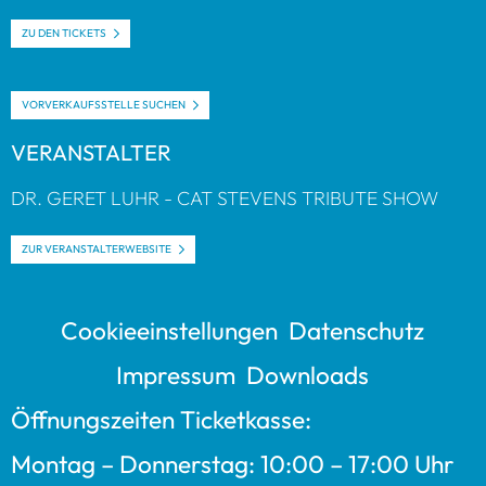
ZU DEN TICKETS
VOR­VER­KAUFS­STELLE SUCHEN
VER­AN­STAL­TER
DR. GERET LUHR - CAT STE­VENS TRI­BUTE SHOW
ZUR VER­AN­STAL­TER­WEB­SITE
Coo­kie­ein­stel­lun­gen
Daten­schutz
Impres­sum
Down­loads
Öff­nungs­zei­ten Ticket­kasse:
Mon­tag – Don­ners­tag: 10:00 – 17:00 Uhr