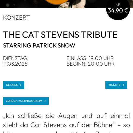
AB
34,90 €
KON­ZERT
THE CAT STE­VENS TRI­BUTE
STAR­RING PATRICK SNOW
DIENS­TAG,
EIN­LASS: 19:00 UHR
11.03.2025
BEGINN: 20:00 UHR
DETAILS
TICKETS
ZURÜCK ZUM PRO­GRAMM
„Ich schließe die Augen und auf ein­mal
steht da Cat Ste­vens auf der Bühne“ – so