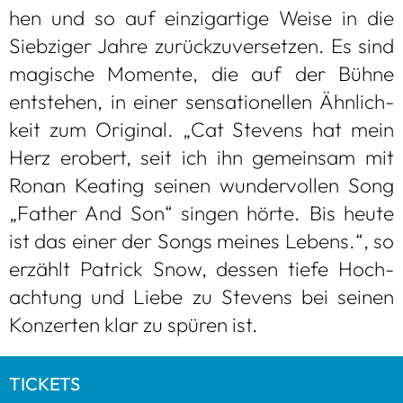
hen und so auf ein­zig­ar­tige Weise in die
Sieb­zi­ger Jahre zurück­zu­ver­set­zen. Es sind
magi­sche Momente, die auf der Bühne
ent­ste­hen, in einer sen­sa­tio­nel­len Ähn­lich­
keit zum Ori­gi­nal. „Cat Ste­vens hat mein
Herz erobert, seit ich ihn gemein­sam mit
Ronan Kea­ting sei­nen wun­der­vol­len Song
„Father And Son“ sin­gen hörte. Bis heute
ist das einer der Songs mei­nes Lebens.“, so
erzählt Patrick Snow, des­sen tiefe Hoch­
ach­tung und Liebe zu Ste­vens bei sei­nen
Kon­zer­ten klar zu spü­ren ist.
TICKETS