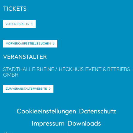
TICKETS
ZU DEN TICKETS
VOR­VER­KAUFS­STELLE SUCHEN
VER­AN­STAL­TER
STADT­HALLE RHEINE / HECK­HUIS EVENT & BETRIEBS
GMBH
ZUR VER­AN­STAL­TER­WEB­SITE
Coo­kie­ein­stel­lun­gen
Daten­schutz
Impres­sum
Down­loads