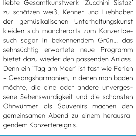
liebte Gesamt­kunst­werk ‘Zuc­chini Sis­taz’
zu schät­zen weiß. Ken­ner und Lieb­ha­ber
der gemü­si­ka­li­schen Unter­hal­tungs­kunst
klei­den sich man­cher­orts zum Kon­zert­be­
such sogar in beken­nen­dem Grün… das
sehn­süch­tig erwar­tete neue Pro­gramm
bie­tet dazu wie­der den pas­sen­den Anlass.
Denn ein ‘Tag am Meer’ ist fast wie Ferien
– Gesangs­har­mo­nien, in denen man baden
möchte, die eine oder andere unver­ges­
sene Sehens­wür­dig­keit und die schöns­ten
Ohr­wür­mer als Sou­ve­nirs machen den
gemein­sa­men Abend zu einem her­aus­ra­
gen­dem Kon­zert­er­eig­nis.