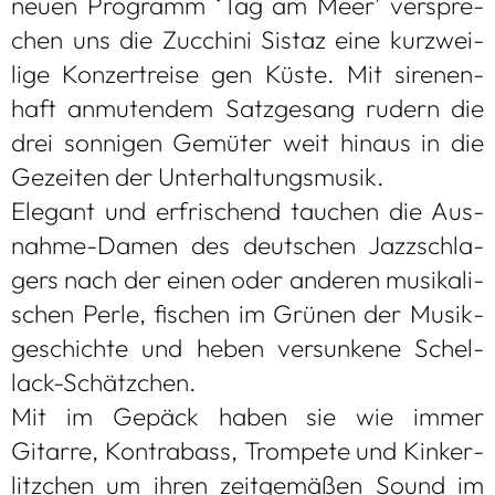
neuen Pro­gramm ‘Tag am Meer’ ver­spre­
chen uns die Zuc­chini Sis­taz eine kurz­wei­
lige Kon­zert­reise gen Küste. Mit sire­nen­
haft anmu­ten­dem Satz­ge­sang rudern die
drei son­ni­gen Gemü­ter weit hin­aus in die
Gezei­ten der Unter­hal­tungs­mu­sik.
Ele­gant und erfri­schend tau­chen die Aus­
nahme-Damen des deut­schen Jazz­schla­
gers nach der einen oder ande­ren musi­ka­li­
schen Perle, fischen im Grü­nen der Musik­
ge­schichte und heben ver­sun­kene Schel­
lack-Schätz­chen.
Mit im Gepäck haben sie wie immer
Gitarre, Kon­tra­bass, Trom­pete und Kin­ker­
litz­chen um ihren zeit­ge­mä­ßen Sound im