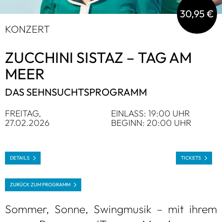
30,95 €
KON­ZERT
ZUC­CHINI SIS­TAZ – TAG AM
MEER
DAS SEHN­SUCHTS­PRO­GRAMM
FREI­TAG,
EIN­LASS: 19:00 UHR
27.02.2026
BEGINN: 20:00 UHR
DETAILS
TICKETS
ZURÜCK ZUM PRO­GRAMM
Som­mer, Sonne, Swing­mu­sik – mit ihrem