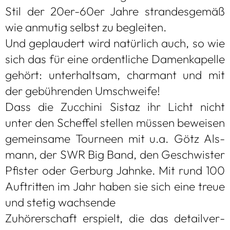
Stil der 20er-60er Jahre stran­des­ge­mäß
wie anmu­tig selbst zu beglei­ten.
Und geplau­dert wird natür­lich auch, so wie
sich das für eine ordent­li­che Damen­ka­pelle
gehört: unter­halt­sam, char­mant und mit
der gebüh­ren­den Umschweife!
Dass die Zuc­chini Sis­taz ihr Licht nicht
unter den Schef­fel stel­len müs­sen bewei­sen
gemein­same Tour­neen mit u.a. Götz Als­
mann, der SWR Big Band, den Geschwis­ter
Pfis­ter oder Ger­burg Jahnke. Mit rund 100
Auf­trit­ten im Jahr haben sie sich eine treue
und ste­tig wach­sende
Zuhö­rer­schaft erspielt, die das detail­ver­