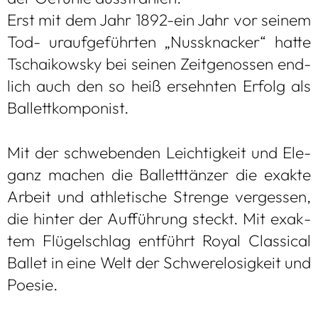
Erst mit dem Jahr 1892-ein Jahr vor sei­nem
Tod- urauf­ge­führ­ten „Nuss­kna­cker“ hatte
Tschai­kow­sky bei sei­nen Zeit­ge­nos­sen end­
lich auch den so heiß ersehn­ten Erfolg als
Bal­lett­kom­po­nist.
Mit der schwe­ben­den Leich­tig­keit und Ele­
ganz machen die Bal­lett­tän­zer die exakte
Arbeit und ath­le­ti­sche Strenge ver­ges­sen,
die hin­ter der Auf­füh­rung steckt. Mit exak­
tem Flü­gel­schlag ent­führt Royal Clas­si­cal
Bal­let in eine Welt der Schwe­re­lo­sig­keit und
Poe­sie.