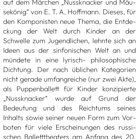
auf dem Mär­chen „Nuss­kna­cker und Mäu­
se­kö­nig“ von E. T. A. Hoff­mann. Die­ses, für
den Kom­po­nis­ten neue Thema, die Ent­de­
ckung der Welt durch Kin­der an der
Schwelle zum Jugend­li­chen, lehnte sich an
Ideen aus der sin­fo­ni­schen Welt an und
mün­dete in eine lyrisch- phi­lo­so­phi­sche
Dich­tung. Der nach übli­chen Kate­go­rien
nicht gerade umfang­rei­che (nur zwei Akte),
als Pup­pen­bal­lett für Kin­der kon­zi­pierte
„Nuss­kna­cker“ wurde auf Grund der
Bedeu­tung und des Reich­tums sei­nes
Inhalts sowie sei­ner neuen Form zum Vor­
bo­ten für viele Erschei­nun­gen des rus­si­
schen Bal­lett­thea­ters am Anfang des 20.