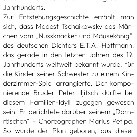
Jahr­hun­derts.
Zur Ent­ste­hungs­ge­schichte erzählt man
sich, dass Modest Tschai­kow­sky das Mär­
chen vom „Nuss­kna­cker und Mäu­se­kö­nig“,
des deut­schen Dich­ters E.T.A. Hoff­mann,
das gerade in den letz­ten Jah­ren des 19.
Jahr­hun­derts welt­weit bekannt wurde, für
die Kin­der sei­ner Schwes­ter zu einem Kin­
der­zim­mer-Spiel arran­gierte. Der kom­po­
nie­rende Bru­der Peter Iljitsch dürfte bei
die­sem Fami­lien-Idyll zuge­gen gewe­sen
sein. Er berich­tete dar­über sei­nem „Dorn­
rös­chen“ – Cho­reo­gra­phen Marius Petipa.
So wurde der Plan gebo­ren, aus die­ser