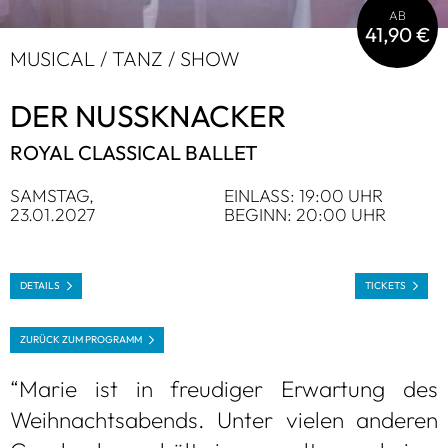
AB
41,90 €
MUSI­CAL / TANZ / SHOW
DER NUSS­KNA­CKER
ROYAL CLAS­SI­CAL BAL­LET
SAMS­TAG,
EIN­LASS: 19:00 UHR
23.01.2027
BEGINN: 20:00 UHR
DETAILS
TICKETS
ZURÜCK ZUM PRO­GRAMM
“Marie ist in freu­di­ger Erwar­tung des
Weih­nachts­abends. Unter vie­len ande­ren