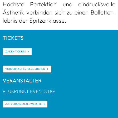
Höchste Per­fek­tion und ein­drucks­volle
Ästhe­tik ver­bin­den sich zu einen Bal­lett­er­
leb­nis der Spit­zen­klasse.
TICKETS
ZU DEN TICKETS
VOR­VER­KAUFS­STELLE SUCHEN
VER­AN­STAL­TER
PLUS­PUNKT EVENTS UG
ZUR VER­AN­STAL­TER­WEB­SITE