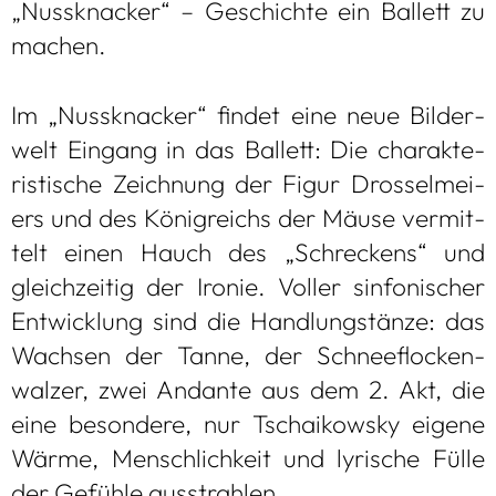
„Nuss­kna­cker“ – Geschichte ein Bal­lett zu
machen.
Im „Nuss­kna­cker“ fin­det eine neue Bil­der­
welt Ein­gang in das Bal­lett: Die cha­rak­te­
ris­ti­sche Zeich­nung der Figur Dros­sel­mei­
ers und des König­reichs der Mäuse ver­mit­
telt einen Hauch des „Schre­ckens“ und
gleich­zei­tig der Iro­nie. Vol­ler sin­fo­ni­scher
Ent­wick­lung sind die Hand­lungs­tänze: das
Wach­sen der Tanne, der Schnee­flo­cken­
wal­zer, zwei Andante aus dem 2. Akt, die
eine beson­dere, nur Tschai­kow­sky eigene
Wärme, Mensch­lich­keit und lyri­sche Fülle
der Gefühle aus­strah­len.