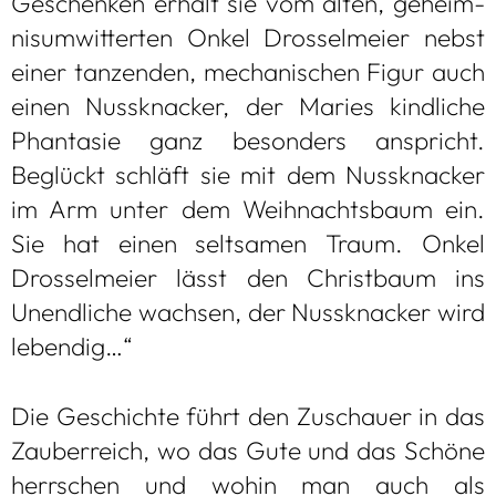
Geschen­ken erhält sie vom alten, geheim­
nis­um­wit­ter­ten Onkel Dros­sel­meier nebst
einer tan­zen­den, mecha­ni­schen Figur auch
einen Nuss­kna­cker, der Maries kind­li­che
Phan­ta­sie ganz beson­ders anspricht.
Beglückt schläft sie mit dem Nuss­kna­cker
im Arm unter dem Weih­nachts­baum ein.
Sie hat einen selt­sa­men Traum. Onkel
Dros­sel­meier lässt den Christ­baum ins
Unend­li­che wach­sen, der Nuss­kna­cker wird
leben­dig…“
Die Geschichte führt den Zuschauer in das
Zau­ber­reich, wo das Gute und das Schöne
herr­schen und wohin man auch als