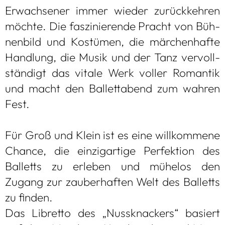
Erwach­se­ner immer wie­der zurück­keh­ren
möchte. Die fas­zi­nie­rende Pracht von Büh­
nen­bild und Kos­tü­men, die mär­chen­hafte
Hand­lung, die Musik und der Tanz ver­voll­
stän­digt das vitale Werk vol­ler Roman­tik
und macht den Bal­lett­abend zum wah­ren
Fest.
Für Groß und Klein ist es eine will­kom­mene
Chance, die ein­zig­ar­tige Per­fek­tion des
Bal­letts zu erle­ben und mühe­los den
Zugang zur zau­ber­haf­ten Welt des Bal­letts
zu fin­den.
Das Libretto des „Nuss­kna­ckers“ basiert