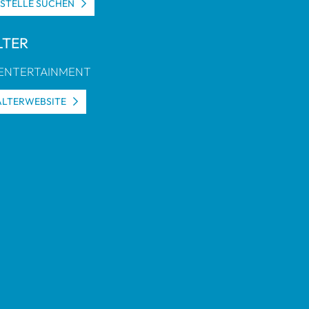
S­STELLE SUCHEN
L­TER
 ENTER­TAIN­MENT
L­TER­WEB­SITE