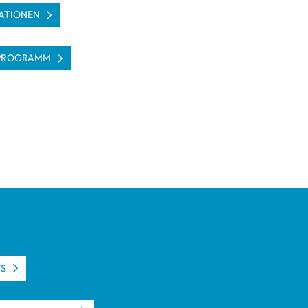
­TIO­NEN
PRO­GRAMM
TS