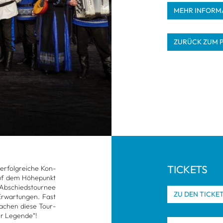
MEHR INFOR­MA
ZURÜCK ZUM 
TICKETS
 erfolg­rei­che Kon­
auf dem Höhe­punkt
 Abschieds­tour­nee
ZU DEN TICKE
Erwar­tun­gen. Fast
 machen diese Tour­
er Legende“!