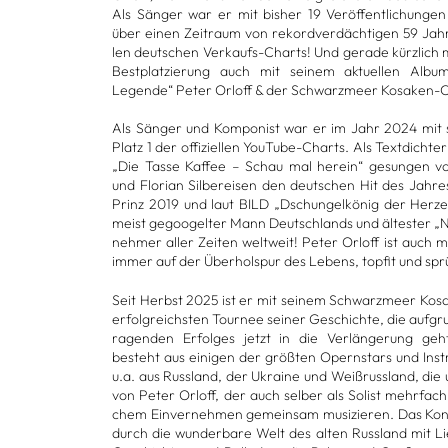
Als Sän­ger war er mit bis­her 19 Ver­öf­fent­li­chun­
über einen Zeit­raum von rekord­ver­däch­ti­gen 59 Jah­re
len deut­schen Ver­kaufs-Charts! Und gerade kürz­lich m
Best­plat­zie­rung auch mit sei­nem aktu­el­len Alb
Legende“ Peter Orloff & der Schwarz­meer Kosa­ken-
Als Sän­ger und Kom­po­nist war er im Jahr 2024 mit
Platz 1 der offi­zi­el­len You­Tube-Charts. Als Text­dich­t
„Die Tasse Kaf­fee – Schau mal her­ein“ gesun­gen 
und Flo­rian Sil­berei­sen den deut­schen Hit des Jah­r
Prinz 2019 und laut BILD „Dschun­gel­kö­nig der Her­
meist gegoo­gel­ter Mann Deutsch­lands und ältes­ter „Ni
neh­mer aller Zei­ten welt­weit! Peter Orloff ist auch 
immer auf der Über­hol­spur des Lebens, top­fit und spr
Seit Herbst 2025 ist er mit sei­nem Schwarz­meer Kos
erfolg­reichs­ten Tour­nee sei­ner Geschichte, die auf­gr
ra­gen­den Erfol­ges jetzt in die Ver­län­ge­rung ge
besteht aus eini­gen der größ­ten Opern­stars und Instru
u.a. aus Russ­land, der Ukraine und Weiß­russ­land, die
von Peter Orloff, der auch sel­ber als Solist mehr­fach bri
chem Ein­ver­neh­men gemein­sam musi­zie­ren. Das Kon­
durch die wun­der­bare Welt des alten Russ­land mit L