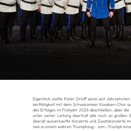
Eigent­lich wollte Peter Orloff seine seit Jahr­zehn­ten
zert­tä­tig­keit mit dem Schwarz­meer Kosa­ken-Chor 
des Erfol­ges im Früh­jahr 2026 abschlie­ßen, aber die
unter sei­ner Lei­tung über­traf alle noch so gro­ßen 
über­all aus­ver­kaufte Kon­zerte und Zusatz­kon­zerte
nee zu einem wah­ren Tri­umph­zug – zum „Tri­umph ein