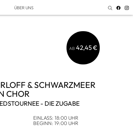
ÜBER UNS
42,45 €
AB
ORLOFF & SCHWARZ­MEER
EN CHOR
EDS­TOUR­NEE - DIE ZUGABE
,
EIN­LASS: 18:00 UHR
BEGINN: 19:00 UHR