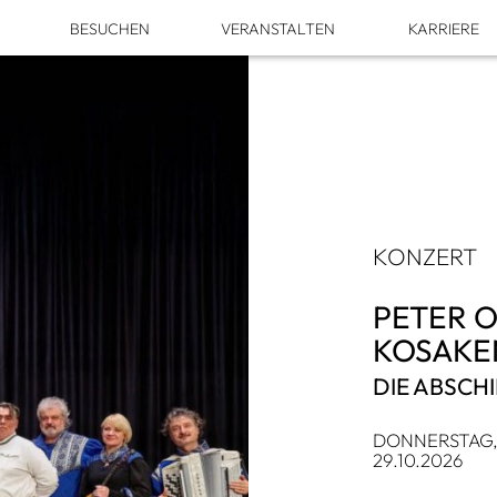
M
BESU­CHEN
VER­AN­STAL­TEN
KAR­RIERE
KON­ZERT
PETER 
KOSA­K
DIE ABSCHI
DON­NERS­TAG
29.10.2026