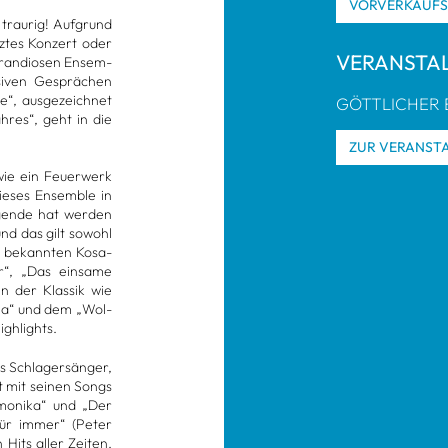
VOR­VER­KAUF
 trau­rig! Auf­grund
z­tes Kon­zert oder
VER­AN­STA
gran­dio­sen Ensem­
si­ven Gesprä­chen
, aus­ge­zeich­net
GÖTT­LI­CHER
res“, geht in die
ZUR VER­AN­STA
ie ein Feu­er­werk
ie­ses Ensem­ble in
egende hat wer­den
und das gilt sowohl
n bekann­ten Kosa­
er“, „Das ein­same
n der Klas­sik wie
ma“ und dem „Wol­
igh­lights.
s Schla­ger­sän­ger,
t mit sei­nen Songs
mo­nika“ und „Der
für immer“ (Peter
 Hits aller Zei­ten.