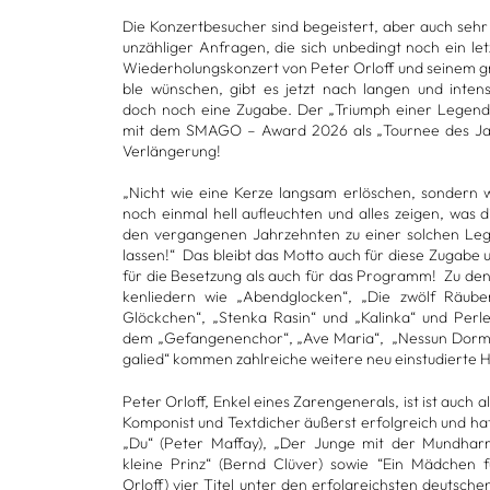
Die Kon­zert­be­su­cher sind begeis­tert, aber auch sehr
unzäh­li­ger Anfra­gen, die sich unbe­dingt noch ein let
Wie­der­ho­lungs­kon­zert von Peter Orloff und sei­nem 
ble wün­schen, gibt es jetzt nach lan­gen und inten­
doch noch eine Zugabe. Der „Tri­umph einer Legende“
mit dem SMAGO – Award 2026 als „Tour­nee des Jah­
Ver­län­ge­rung!
„Nicht wie eine Kerze lang­sam erlö­schen, son­dern w
noch ein­mal hell auf­leuch­ten und alles zei­gen, was d
den ver­gan­ge­nen Jahr­zehn­ten zu einer sol­chen L
las­sen!“ Das bleibt das Motto auch für diese Zugabe 
für die Beset­zung als auch für das Pro­gramm! Zu de
ken­lie­dern wie „Abend­glo­cken“, „Die zwölf Räu­b
Glöck­chen“, „Stenka Rasin“ und „Kalinka“ und Per­le
dem „Gefan­ge­nen­chor“, „Ave Maria“, „Nes­sun Dor
ga­lied“ kom­men zahl­rei­che wei­tere neu ein­stu­dierte H
Peter Orloff, Enkel eines Zaren­ge­ne­rals, ist ist auch al
Kom­po­nist und Text­di­cher äußerst erfolg­reich und ha
„Du“ (Peter Maf­fay), „Der Junge mit der Mund­har­
kleine Prinz“ (Bernd Clü­ver) sowie “Ein Mäd­chen 
Orloff) vier Titel unter den erfolg­reichs­ten deut­schen