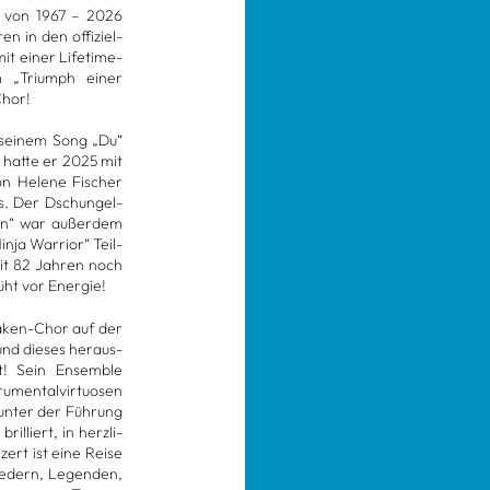
gen von 1967 – 2026
n in den offi­zi­el­
it einer Life­time-
um „Tri­umph einer
Chor!
 sei­nem Song „Du“
er hatte er 2025 mit
von Helene Fischer
es. Der Dschun­gel-
zen“ war außer­dem
nja War­rior“ Teil­
mit 82 Jah­ren noch
üht vor Ener­gie!
a­ken-Chor auf der
und die­ses her­aus­
ht! Sein Ensem­ble
­men­tal­vir­tuo­sen
 unter der Füh­rung
l­liert, in herz­li­
zert ist eine Reise
ie­dern, Legen­den,